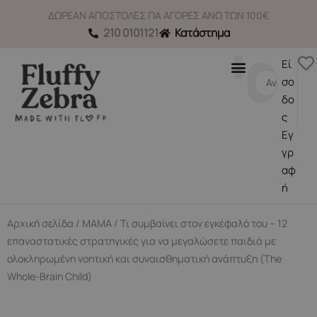
Μετάβαση
ΔΩΡΕΑΝ ΑΠΟΣΤΟΛΕΣ ΓΙΑ ΑΓΟΡΕΣ ΑΝΩ ΤΩΝ 100€
στο
210 0101121
Κατάστημα
περιεχόμενο
Εί
Search
σο
...
δο
ς
Εγ
γρ
αφ
ή
Αρχική σελίδα
/
ΜΑΜΑ
/ Τι συμβαίνει στον εγκέφαλό του – 12
επαναστατικές στρατηγικές για να μεγαλώσετε παιδιά με
ολοκληρωμένη νοητική και συναισθηματική ανάπτυξη (The
Whole-Brain Child)