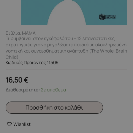
Βιβλία
,
ΜΑΜΑ
Τι συμβαίνει στον εγκέφαλό του – 12 επαναστατικές
στρατηγικές για να μεγαλώσετε παιδιά με ολοκληρωμένη
νοητική και συναισθηματική ανάπτυξη (The Whole-Brain
Child)
Κωδικός Προϊόντος 11505
16,50
€
Τι
Διαθεσιμότητα:
Σε απόθεμα
συμβαίνει
στον
Προσθήκη στο καλάθι
εγκέφαλό
του
Wishlist
-