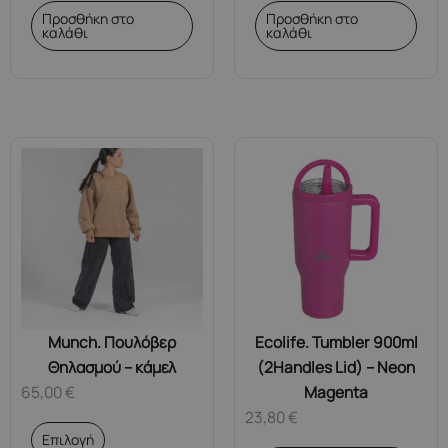
Προσθήκη στο
Προσθήκη στο
καλάθι
καλάθι
Munch. Πουλόβερ
Ecolife. Tumbler 900ml
Θηλασμού – κάμελ
(2Handles Lid) – Neon
65,00
€
Magenta
23,80
€
Αυτό
Επιλογή