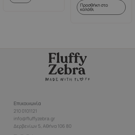
το
Προσθήκη στο
προϊόν
καλάθι
έχει
πολλαπλές
παραλλαγές.
Οι
επιλογές
μπορούν
να
επιλεγούν
στη
σελίδα
του
προϊόντος
Επικοινωνία
210 0101121
info@fluffyzebra.gr
Δερβενίων 5, Αθήνα 106 80