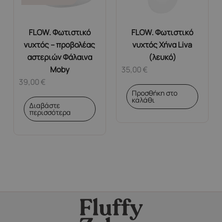
FLOW. Φωτιστικό
FLOW. Φωτιστικό
νυχτός – προβολέας
νυχτός Χήνα Liva
αστεριών Φάλαινα
(λευκό)
Moby
35,00
€
39,00
€
Προσθήκη στο
καλάθι
Διαβάστε
περισσότερα