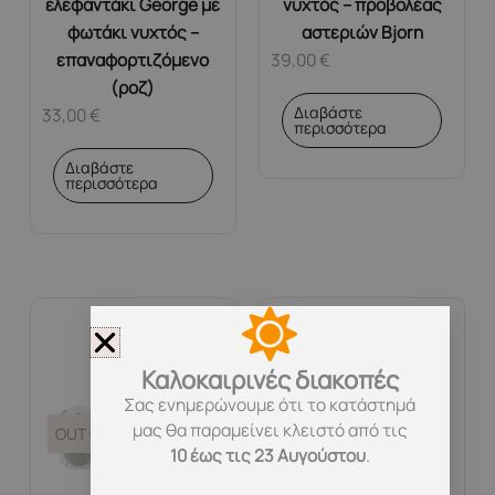
ελεφαντάκι George με
νυχτός – προβολέας
φωτάκι νυχτός –
αστεριών Bjorn
επαναφορτιζόμενο
39,00
€
(ροζ)
Διαβάστε
33,00
€
περισσότερα
Διαβάστε
περισσότερα
Καλοκαιρινές διακοπές
Σας ενημερώνουμε ότι το κατάστημά
μας θα παραμείνει κλειστό από τις
OUT OF STOCK
OUT OF STOCK
10 έως τις 23 Αυγούστου
.