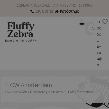
Μετάβαση
ΔΩΡΕΑΝ ΑΠΟΣΤΟΛΕΣ ΓΙΑ ΑΓΟΡΕΣ ΑΝΩ ΤΩΝ 100€
στο
210 0101121
Κατάστημα
περιεχόμενο
Εί
Search
σο
...
δο
ς
Εγ
γρ
αφ
ή
FLOW Amsterdam
Αρχική σελίδα
/ Προϊόντα με ετικέτα “FLOW Amsterdam”