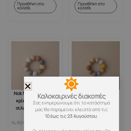
Προσθήκη στο
Προσθήκη στο
καλάθι
καλάθι
Nok Nok. Μασητικός
Nok Nok. Μασητικός
Καλοκαιρινές διακοπές
κρίκος με χάντρες
Κρίκος οδοντοφυίας
Σας ενημερώνουμε ότι το κατάστημά
σιλικόνης Peace &
με χάντρες σιλικόνης
μας θα παραμείνει κλειστό από τις
Love
Candy
10 έως τις 23 Αυγούστου
.
14,90
€
14,90
€
Οι ηλεκτρονικές παραγγελίες που θα