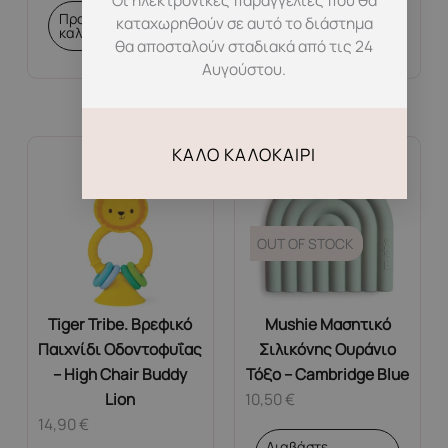
Προσθήκη στο
Προσθήκη στο
καταχωρηθούν σε αυτό το διάστημα
καλάθι
καλάθι
θα αποσταλούν σταδιακά από τις 24
Αυγούστου.
ΚΑΛΌ ΚΑΛΟΚΑΊΡΙ
OUT OF STOCK
Tiger Tribe. Βρεφικό
Mushie Μασητικό
Παιχνίδι Οδοντοφυΐας
Σιλικόνης Ουράνιο
– High Chair Buddy
Τόξο – Cambridge Blue
Lion
10,50
€
14,90
€
Διαβάστε