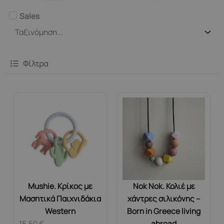
Sales
Φίλτρα
Mushie. Κρίκος με
Nok Nok. Κολιέ με
Μασητικά Παιχνιδάκια
χάντρες σιλικόνης –
Western
Born in Greece living
15,50
€
abroad