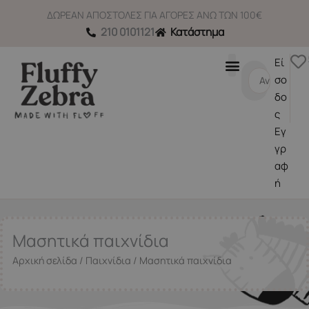
Μετάβαση
ΔΩΡΕΑΝ ΑΠΟΣΤΟΛΕΣ ΓΙΑ ΑΓΟΡΕΣ ΑΝΩ ΤΩΝ 100€
στο
210 0101121
Κατάστημα
περιεχόμενο
Εί
Search
σο
...
δο
ς
Εγ
γρ
αφ
ή
Μασητικά παιχνίδια
Αρχική σελίδα
/
Παιχνίδια
/ Μασητικά παιχνίδια