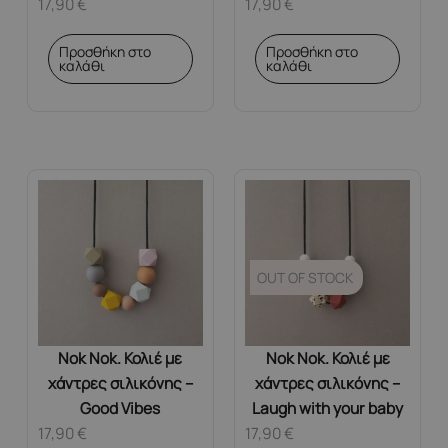
17,90
€
17,90
€
Προσθήκη στο
Προσθήκη στο
καλάθι
καλάθι
OUT OF STOCK
Nok Nok. Κολιέ με
Nok Nok. Κολιέ με
χάντρες σιλικόνης –
χάντρες σιλικόνης –
Good Vibes
Laugh with your baby
17,90
€
17,90
€