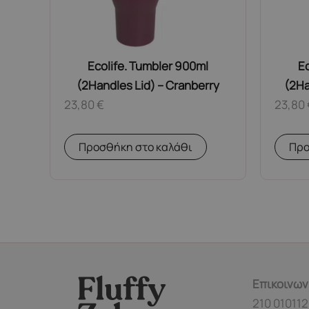
Ecolife. Tumbler 900ml
Ec
(2Handles Lid) – Cranberry
(2Ha
23,80
€
23,80
Προσθήκη στο καλάθι
Προ
Επικοινων
210 010112