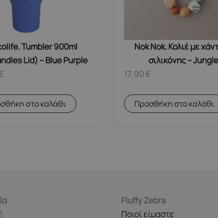
olife. Tumbler 900ml
Nok Nok. Κολιέ με χάν
ndles Lid) – Blue Purple
σιλικόνης – Jungl
€
17,90
€
σθήκη στο καλάθι
Προσθήκη στο καλάθι
ία
Fluffy Zebra
1
Ποιοί είμαστε