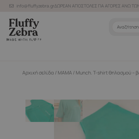
Μετάβαση
info@fluffyzebra.gr
ΔΩΡΕΑΝ ΑΠΟΣΤΟΛΕΣ ΓΙΑ ΑΓΟΡΕΣ ΑΝΩ ΤΩΝ
στο
περιεχόμενο
Search
...
Αρχική σελίδα
/
ΜΑΜΑ
/ Munch. T-shirt θηλασμού – 