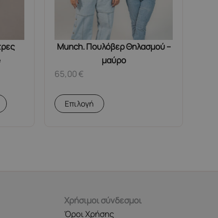
τρες
Munch. Πουλόβερ Θηλασμού –
e
μαύρο
65,00
€
Αυτό
Επιλογή
το
προϊόν
έχει
πολλαπλές
παραλλαγές.
Οι
επιλογές
Χρήσιμοι σύνδεσμοι
μπορούν
Όροι Χρήσης