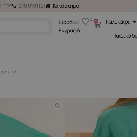
210 0101121
Κατάστημα
 100€
0
Καλοκαίρι
Είσοδος
0
Cart
Εγγραφή
Παιδικό δ
βεραμάν
ΜΑΜΑ
Munch. T-shirt θηλασμού
48,00
€