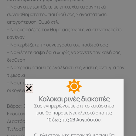
– Να αντιμετωπίζετε με επιτυχία τα αρνητικά
συναισθήματα του παιδιού σας ? αναστάτωση,
απογοήτευση, θυμό κτλ.
– Να εκφράζετε τον θυμό σας χωρίς να στενοχωρείτε
κανέναν
– Να κερδίζετε τη συνεργασία του παιδιού σας
– Να θέτετε σαφή όρια χωρίς να χάνετε την καλή σας
διάθεση
– Να χρησιμοποιείτε εναλλακτικές λύσεις αντί για την
τιμωρία
– Να επιλύετε με ειρηνικό τρόπο τυχόν περιστατικά
οικογενειακών συγκρούσεων
Καλοκαιρινές διακοπές
Σας ενημερώνουμε ότι το κατάστημά
Βάρος: 0,63
μας θα παραμείνει κλειστό από τις
Εκδοτικός οίκος: Εκδόσεις Πατάκη
10 έως τις 23 Αυγούστου
.
Διαστάσεις: 14×21
Τίτλος Πρωτότυπου: How to Talk So Kids Will Listen &
Οι ηλεκτρονικές παραγγελίες που θα