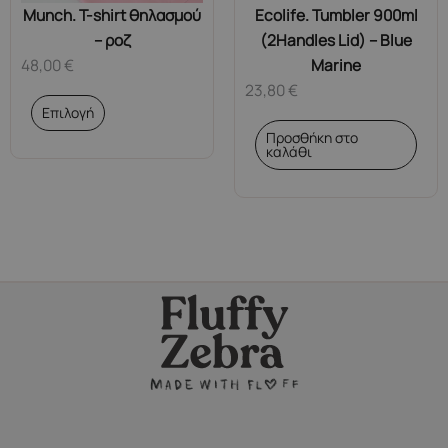
Munch. T-shirt θηλασμού
Ecolife. Tumbler 900ml
– ροζ
(2Handles Lid) – Blue
48,00
€
Marine
23,80
€
Αυτό
Επιλογή
το
Προσθήκη στο
προϊόν
καλάθι
έχει
πολλαπλές
παραλλαγές.
Οι
επιλογές
μπορούν
να
επιλεγούν
στη
σελίδα
του