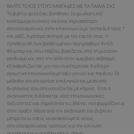
&
ΒΑΛΤΕ ΤΕΛΟΣ ΣΤΟΥΣ ΚΑΒΓΑΔΕΣ ΜΕ ΤΑ ΠΑΙΔΙΑ ΣΑΣ
πώς
Το βιβλίο αυτό έχει βοηθήσει (κυριολεκτικά)
να
εκατομμύρια γονείς να είναι περισσότερο
τα
αποτελεσματικοί στην επικοινωνία με τα παιδιά τους ?
ακούτε
και μαζί, λιγότερο σκληροί με τον εαυτό τους. Η
ώστε
προσέγγιση των βραβευμένων συγγραφέων Αντέλ
να
Φέιμπερ και Ιλέιν Μάζλις βασίζεται από τη μια στον
σας
ρεαλισμό και από την άλλη στον αμοιβαίο σεβασμό,
μιλούν
εξασφαλίζοντας μια ποιοτικότερη και λιγότερο
ποσότητα
αγχωτική επικοινωνία μεταξύ γονιού και παιδιού. Οι
μέθοδοι επικοινωνίας επεξηγούνται μέσα από
διαλόγους που απεικονίζονται με κόμικς. Έτσι ο
αναγνώστης διδάσκεται νέες επικοινωνιακές
δεξιότητες και παράλληλα τις βλέπει να εφαρμόζονται
στην πράξη. Μέσα από την ανάγνωση του βιβλίου
μπορείτε κι εσείς να ανακαλύψετε νέους
αποτελεσματικούς τρόπους για την επίλυση
συνηθισμένων προβλημάτων, όπως: