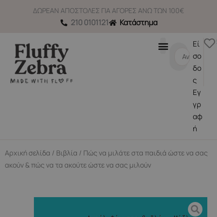
Μετάβαση
ΔΩΡΕΑΝ ΑΠΟΣΤΟΛΕΣ ΓΙΑ ΑΓΟΡΕΣ ΑΝΩ ΤΩΝ 100€
στο
210 0101121
Κατάστημα
περιεχόμενο
Εί
Search
σο
...
δο
ς
Εγ
γρ
αφ
ή
Αρχική σελίδα
/
Βιβλία
/ Πώς να μιλάτε στα παιδιά ώστε να σας
ακούν & πώς να τα ακούτε ώστε να σας μιλούν