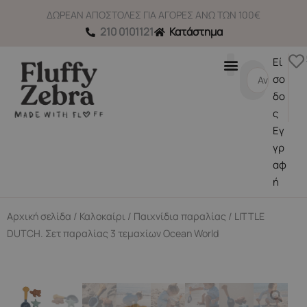
Μετάβαση
ΔΩΡΕΑΝ ΑΠΟΣΤΟΛΕΣ ΓΙΑ ΑΓΟΡΕΣ ΑΝΩ ΤΩΝ 100€
στο
210 0101121
Κατάστημα
περιεχόμενο
Εί
Search
σο
...
δο
ς
Εγ
γρ
αφ
ή
Αρχική σελίδα
/
Καλοκαίρι
/
Παιχνίδια παραλίας
/ LITTLE
DUTCH. Σετ παραλίας 3 τεμαχίων Ocean World