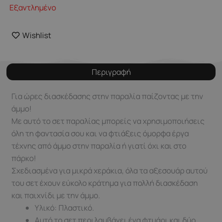
Εξαντλημένο
Wishlist
Περιγραφή
Για ώρες διασκέδασης στην παραλία παίζοντας με την
άμμο!
Με αυτό το σετ παραλίας μπορείς να χρησιμοποιήσεις
όλη τη φαντασία σου και να φτιάξεις όμορφα έργα
τέχνης από άμμο στην παραλία ή γιατί όχι και στο
πάρκο!
Σχεδιασμένα για μικρά χεράκια, όλα τα αξεσουάρ αυτού
του σετ έχουν εύκολο κράτημα για πολλή διασκέδαση
και παιχνίδι με την άμμο.
Υλικό: Πλαστικό.
Αυτό το σετ περιλαμβάνει ένα φτυάρι και δύο