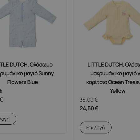
επιλογές
επιλογές
μπορούν
μπορούν
να
να
επιλεγούν
επιλεγούν
στη
στη
σελίδα
σελίδα
του
του
προϊόντος
προϊόντος
TTLE DUTCH. Ολόσωμο
LITTLE DUTCH. Ολόσ
ρυμάνικο μαγιό Sunny
μακρυμάνικο μαγιό γ
Flowers Blue
κορίτσια Ocean Treas
€
Yellow
€
35,00
€
24,50
€
Αυτό
λογή
το
Αυτό
Επιλογή
προϊόν
το