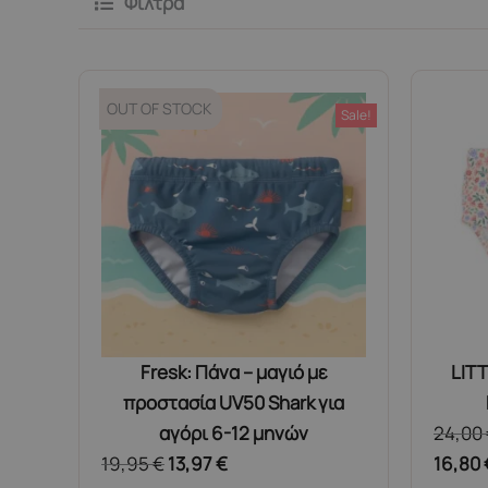
Φίλτρα
OUT OF STOCK
Sale!
Fresk: Πάνα – μαγιό με
LIT
προστασία UV50 Shark για
αγόρι 6-12 μηνών
24,00
19,95
€
13,97
€
16,80