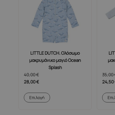
επιλογές
μπορούν
να
επιλεγούν
στη
σελίδα
του
προϊόντος
LITTLE DUTCH. Ολόσωμο
LI
μακρυμάνικο μαγιό Ocean
μακ
Splash
40,00
€
35,00
28,00
€
24,50
Αυτό
Επιλογή
Επι
το
προϊόν