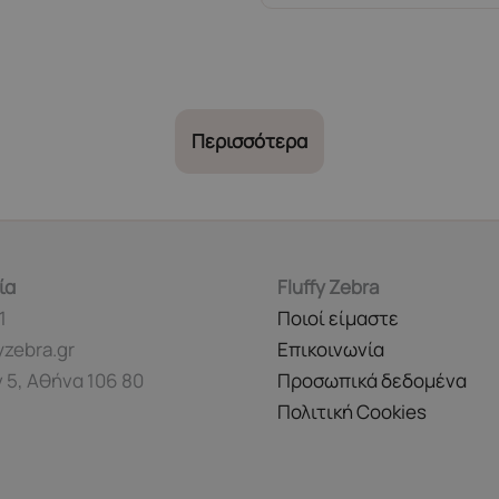
έχει
προϊόν
πολλαπλές
έχει
παραλλαγές.
πολλαπλές
Οι
παραλλαγές
επιλογές
Οι
Περισσότερα
μπορούν
επιλογές
να
μπορούν
επιλεγούν
να
στη
επιλεγούν
σελίδα
στη
ία
Fluffy Zebra
του
σελίδα
1
Ποιοί είμαστε
προϊόντος
του
yzebra.gr
Επικοινωνία
προϊόντος
 5, Αθήνα 106 80
Προσωπικά δεδομένα
Πολιτική Cookies