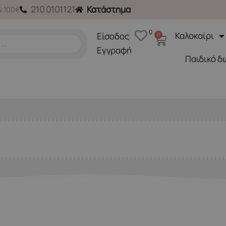
210 0101121
Κατάστημα
 100€
0
Καλοκαίρι
Είσοδος
0
Cart
Εγγραφή
Παιδικό δ