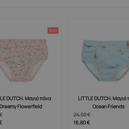
Sale!
TLE DUTCH. Μαγιό πάνα
LITTLE DUTCH. Μαγιό 
Dreamy Flowerfield
Ocean Friends
€
24,00
€
€
16,80
€