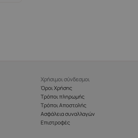
πολλαπλές
παραλλαγές.
Οι
.
επιλογές
μπορούν
να
επιλεγούν
στη
σελίδα
του
Χρήσιμοι σύνδεσμοι
προϊόντος
Όροι Χρήσης
Τρόποι πληρωμής
Τρόποι Αποστολής
Ασφάλεια συναλλαγών
Επιστροφές