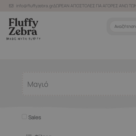
Μετάβαση
info@fluffyzebra.gr
ΔΩΡΕΑΝ ΑΠΟΣΤΟΛΕΣ ΓΙΑ ΑΓΟΡΕΣ ΑΝΩ ΤΩΝ
στο
περιεχόμενο
Search
...
Μαγιό
Sales