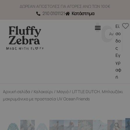
Μετάβαση
ΔΩΡΕΑΝ ΑΠΟΣΤΟΛΕΣ ΓΙΑ ΑΓΟΡΕΣ ΑΝΩ ΤΩΝ 100€
στο
210 0101121
Κατάστημα
περιεχόμενο
Εί
Search
σο
...
δο
ς
Εγ
γρ
αφ
ή
Αρχική σελίδα
/
Καλοκαίρι
/
Μαγιό
/ LITTLE DUTCH. Μπλουζάκι
μακρυμάνικο με προστασία UV Ocean Friends