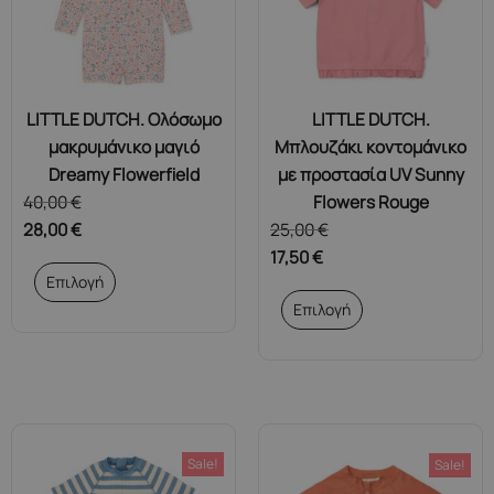
LITTLE DUTCH. Ολόσωμο
LITTLE DUTCH.
μακρυμάνικο μαγιό
Μπλουζάκι κοντομάνικο
Dreamy Flowerfield
με προστασία UV Sunny
40,00
€
Flowers Rouge
28,00
€
25,00
€
17,50
€
Αυτό
Επιλογή
το
Αυτό
Επιλογή
προϊόν
το
έχει
προϊόν
πολλαπλές
έχει
παραλλαγές.
πολλαπλές
Οι
παραλλαγές.
επιλογές
Οι
Sale!
Sale!
μπορούν
επιλογές