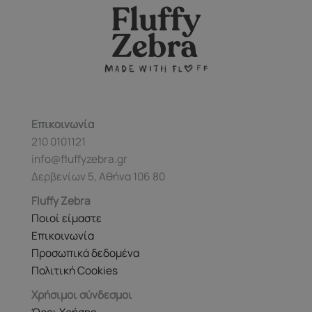
επιλογές
Οι
μπορούν
επιλογές
να
μπορούν
επιλεγούν
να
στη
επιλεγούν
σελίδα
στη
του
σελίδα
προϊόντος
του
Επικοινωνία
προϊόντος
210 0101121
info@fluffyzebra.gr
Δερβενίων 5, Αθήνα 106 80
Fluffy Zebra
Ποιοί είμαστε
Επικοινωνία
Προσωπικά δεδομένα
Πολιτική Cookies
Χρήσιμοι σύνδεσμοι