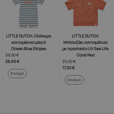
να
μπορούν
επιλεγούν
να
στη
επιλεγούν
σελίδα
στη
του
σελίδα
LITTLE DUTCH. Ολόσωμο
LITTLE DUTCH.
προϊόντος
του
κοντομάνικο μαγιό
Μπλουζάκι κοντομάνικο
προϊόντος
Ocean Blue Stripes
με προστασία UV Sea Life
38,00
€
Coral Red
26,60
€
25,00
€
17,50
€
Αυτό
Επιλογή
το
Αυτό
Επιλογή
προϊόν
το
έχει
προϊόν
πολλαπλές
έχει
παραλλαγές.
πολλαπλές
Οι
παραλλαγές.