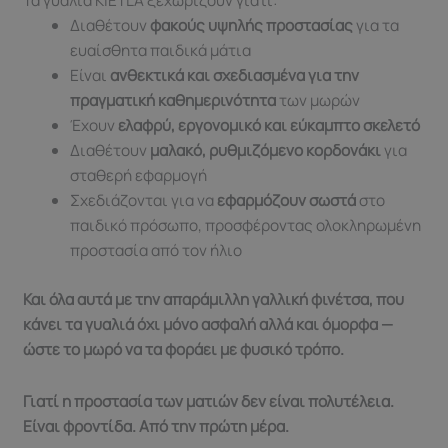
Τα γυαλιά KiETLA ξεχωρίζουν γιατί:
Διαθέτουν
φακούς υψηλής προστασίας
για τα
ευαίσθητα παιδικά μάτια
Είναι
ανθεκτικά και σχεδιασμένα για την
πραγματική καθημερινότητα
των μωρών
Έχουν
ελαφρύ, εργονομικό και εύκαμπτο σκελετό
Διαθέτουν
μαλακό, ρυθμιζόμενο κορδονάκι
για
σταθερή εφαρμογή
Σχεδιάζονται για να
εφαρμόζουν σωστά
στο
παιδικό πρόσωπο, προσφέροντας ολοκληρωμένη
προστασία από τον ήλιο
Και όλα αυτά με την απαράμιλλη γαλλική φινέτσα, που
κάνει τα γυαλιά όχι μόνο ασφαλή αλλά και όμορφα —
ώστε το μωρό να τα φοράει με φυσικό τρόπο.
Γιατί η προστασία των ματιών δεν είναι πολυτέλεια.
Είναι φροντίδα. Από την πρώτη μέρα.