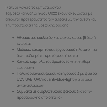
Γιατί οι γονείς τα εμπιστεύονται
Τα βρεφικά γυαλιά ηλίου
Oozz
έχουν σχεδιαστεί με
απόλυτη προτεραιότητα την ασφάλεια, την άνεση και
την προστασία της βρεφικής όρασης.
Άθραυστος σκελετός και φακοί, χωρίς βίδες ή
ενώσεις
Μαλακό, εύκαμπτο και εργονομικό πλαίσιο
που
δεν πιέζει μύτη, κροτάφους ή αυτιά
Κοντοί, καμπυλωτοί βραχίονες
για σταθερή
εφαρμογή
Πολυκαρβονικοί φακοί κατηγορίας 3
με
φίλτρο
UVA, UVB, UVC και anti-blue-light
για μείωση
αντανακλάσεων
Συμβατά με διορθωτικούς φακούς
(κατόπιν
προσαρμογής από οπτικό)