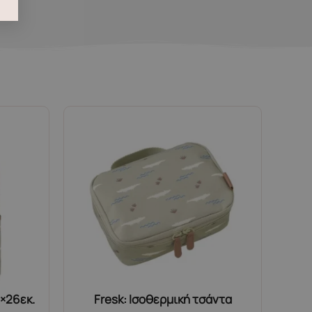
6×26εκ.
Fresk: Ισοθερμική τσάντα