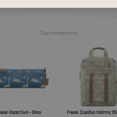
 μ
ας αποτύπωμα και τη χρήση μη ανανεώσιμων πόρων
Σχετικά προϊόντα
resk: Κασετίνα – Dino
Fresk: Σακίδιο πλάτης 3