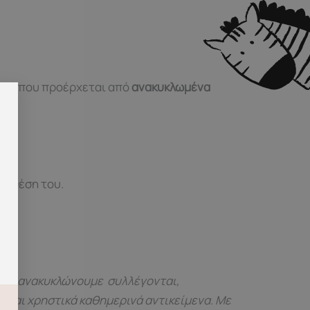
λικό που προέρχεται από
ανακυκλωμένα
τη θέση του.
 που ανακυκλώνουμε συλλέγονται,
ιά και χρηστικά καθημερινά αντικείμενα. Με