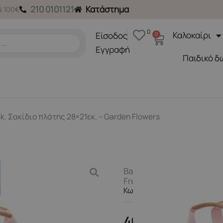
210 0101121
Κατάστημα
 100€
0
Καλοκαίρι
Είσοδος
0
Cart
Εγγραφή
Παιδικό δ
sk. Σακίδιο πλάτης 28×21εκ. – Garden Flowers
Back to School
,
November
Fresk. Σακίδιο πλάτης 28×
Κωδικός Προϊόντος FR-FB80
40,90
€