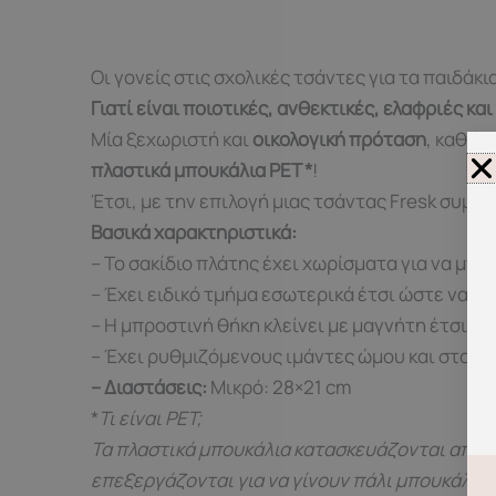
Οι γονείς στις σχολικές τσάντες για τα παιδάκι
Γιατί είναι ποιοτικές, ανθεκτικές, ελαφριές κα
Μία ξεχωριστή και
οικολογική πρόταση
, καθώς
πλαστικά μπουκάλια PET *
!
Έτσι, με την επιλογή μιας τσάντας Fresk συμβά
Βασικά χαρακτηριστικά:
– Το σακίδιο πλάτης έχει χωρίσματα για να μπ
– Έχει ειδικό τμήμα εσωτερικά έτσι ώστε να το
– Η μπροστινή θήκη κλείνει με μαγνήτη έτσι α
– Έχει ρυθμιζόμενους ιμάντες ώμου και στοιχεί
– Διαστάσεις:
Μικρό: 28×21 cm
*
Τι είναι PET;
Τα πλαστικά μπουκάλια κατασκευάζονται από τ
επεξεργάζονται για να γίνουν πάλι μπουκάλια ή