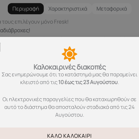
Περιγραφή
Χαρακτηριστικά
Μεταφορικά
α τους επιλέγουν μόνο Fresk!
ι αδιάβροχες!
 το ύφασμα της τσάντας είναι κατασκευασμένο από ένα υ
λετε και εσείς στην
προστασία του περιβάλλοντος
.
Καλοκαιρινές διακοπές
ορεί να τοποθετεί τα πράγματα του με ασφάλεια.
Σας ενημερώνουμε ότι το κατάστημά μας θα παραμείνει
κλειστό από τις
10 έως τις 23 Αυγούστου
.
ποθετεί το ποτηράκι του, ή το παγούρι του και να μένει σ
σφαλίζει αυτόματα.
Οι ηλεκτρονικές παραγγελίες που θα καταχωρηθούν σε
α από δερματίνη που της δίνει μια ιδιαίτερη εμφάνιση.
αυτό το διάστημα θα αποσταλούν σταδιακά από τις 24
Αυγούστου.
ο υλικό PET που είναι 100% ανακυκλώσιμο. Τα μπουκάλια
 μια ειδική ίνα με την οποία κατασκευάζουν τσάντες, χαλ
ΚΑΛΌ ΚΑΛΟΚΑΊΡΙ