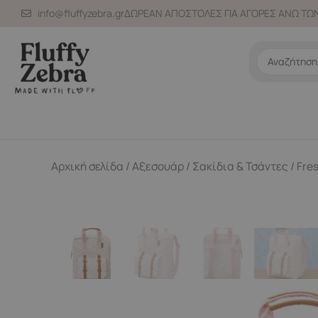
Μετάβαση
info@fluffyzebra.gr
ΔΩΡΕΑΝ ΑΠΟΣΤΟΛΕΣ ΓΙΑ ΑΓΟΡΕΣ ΑΝΩ ΤΩΝ
στο
περιεχόμενο
Search
...
Αρχική σελίδα
/
Αξεσουάρ
/
Σακίδια & Τσάντες
/ Fre