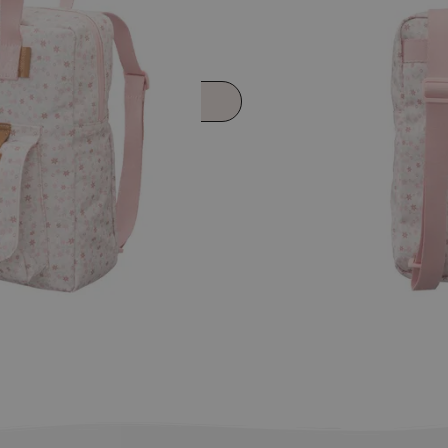
εμα
η στο καλάθι