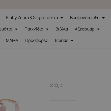
Fluffy Zebra & Χειροποίητα
Βρεφανάπτυξη
ωμάτιο
Παιχνίδια
Βιβλία
Αξεσουάρ
ΜΑΜΑ
Προσφορές
Brands
 Bazaar
,
Sales
,
Σακίδια & Τσάντες
21εκ. – Garden Flowers
0-75