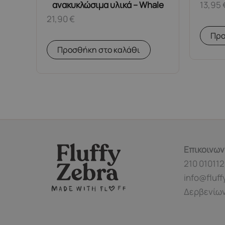
ανακυκλώσιμα υλικά – Whale
13,95
21,90
€
Προ
Προσθήκη στο καλάθι
Επικοινων
210 010112
info@fluff
Δερβενίων