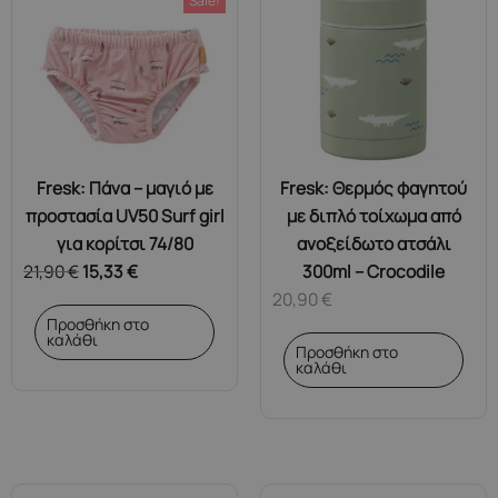
Sale!
Fresk: Πάνα – μαγιό με
Fresk: Θερμός φαγητού
προστασία UV50 Surf girl
με διπλό τοίχωμα από
για κορίτσι 74/80
ανοξείδωτο ατσάλι
21,90
€
15,33
€
300ml – Crocodile
20,90
€
Προσθήκη στο
καλάθι
Προσθήκη στο
καλάθι