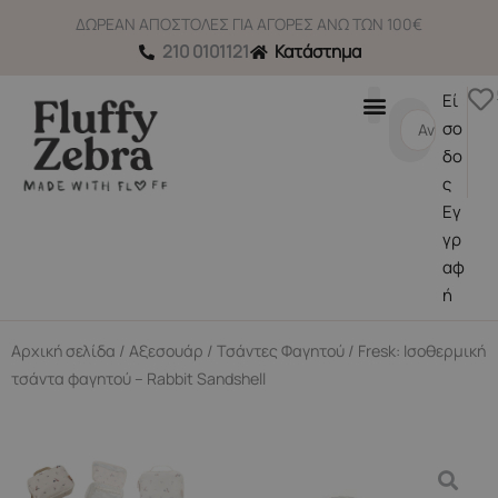
Μετάβαση
ΔΩΡΕΑΝ ΑΠΟΣΤΟΛΕΣ ΓΙΑ ΑΓΟΡΕΣ ΑΝΩ ΤΩΝ 100€
στο
210 0101121
Κατάστημα
περιεχόμενο
Εί
Search
σο
...
δο
ς
Εγ
γρ
αφ
ή
Αρχική σελίδα
/
Αξεσουάρ
/
Τσάντες Φαγητού
/ Fresk: Ισοθερμική
τσάντα φαγητού – Rabbit Sandshell