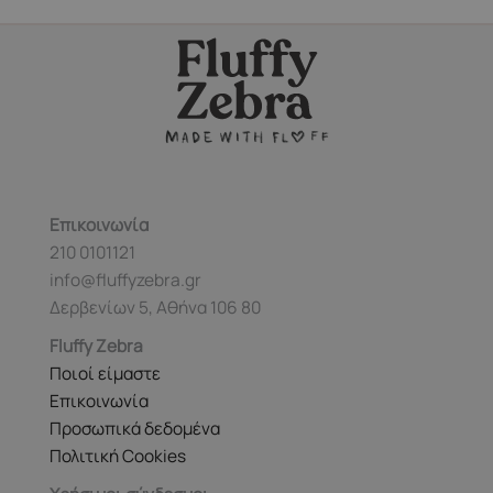
παραλλαγές.
Οι
επιλογές
μπορούν
να
επιλεγούν
στη
σελίδα
του
Επικοινωνία
προϊόντος
210 0101121
info@fluffyzebra.gr
Δερβενίων 5, Αθήνα 106 80
Fluffy Zebra
Ποιοί είμαστε
Επικοινωνία
Προσωπικά δεδομένα
Πολιτική Cookies