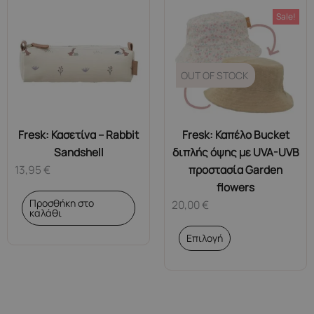
Sale!
OUT OF STOCK
Fresk: Κασετίνα – Rabbit
Fresk: Καπέλο Bucket
Sandshell
διπλής όψης με UVA-UVB
13,95
€
προστασία Garden
flowers
Προσθήκη στο
20,00
€
καλάθι
Αυτό
Επιλογή
το
προϊόν
έχει
πολλαπλές