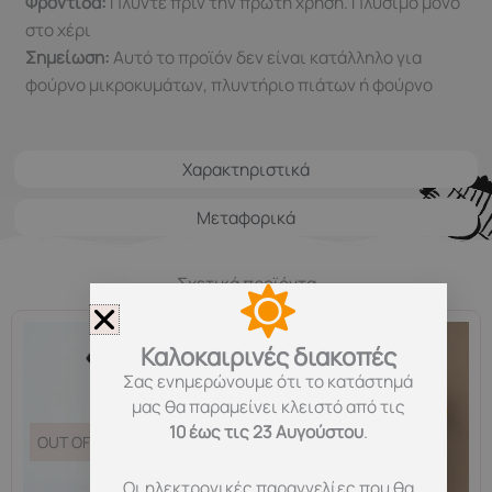
Φροντίδα:
Πλύντε πριν την πρώτη χρήση. Πλύσιμο μόνο
στο χέρι
Σημείωση:
Αυτό το προϊόν δεν είναι κατάλληλο για
φούρνο μικροκυμάτων, πλυντήριο πιάτων ή φούρνο
Χαρακτηριστικά
Μεταφορικά
Σχετικά προϊόντα
Καλοκαιρινές διακοπές
Σας ενημερώνουμε ότι το κατάστημά
μας θα παραμείνει κλειστό από τις
10 έως τις 23 Αυγούστου
.
OUT OF STOCK
OUT OF STOCK
Οι ηλεκτρονικές παραγγελίες που θα