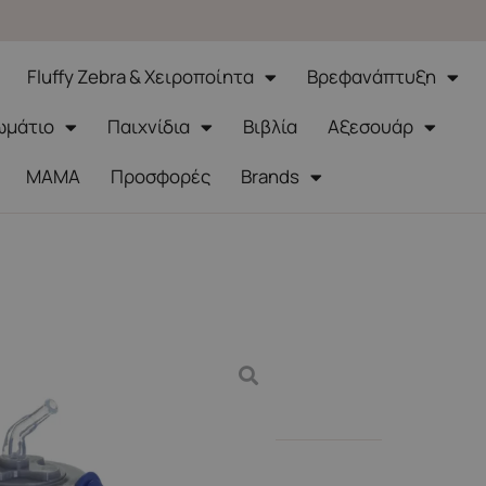
Fluffy Zebra & Χειροποίητα
Βρεφανάπτυξη
ωμάτιο
Παιχνίδια
Βιβλία
Αξεσουάρ
ΜΑΜΑ
Προσφορές
Brands
 & Θέρμος
 Θερμός – Navy Blue 300ml
990