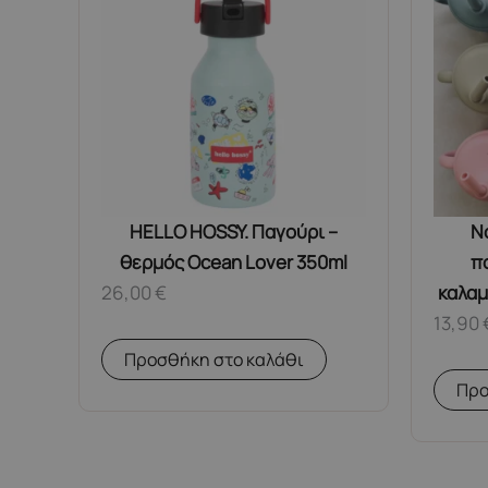
HELLO HOSSY. Παγούρι –
N
θερμός Ocean Lover 350ml
π
26,00
€
καλαμά
13,90
Προσθήκη στο καλάθι
Προ