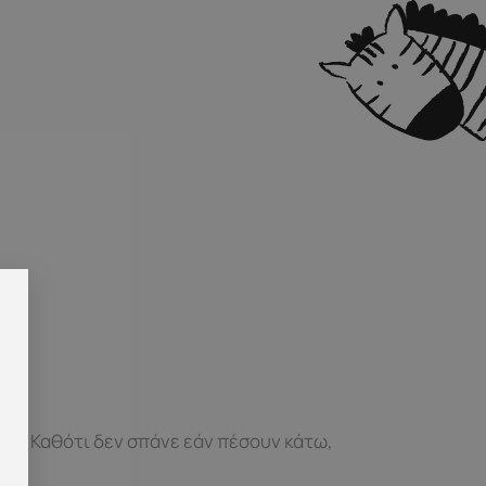
όνο. Καθότι δεν σπάνε εάν πέσουν κάτω,