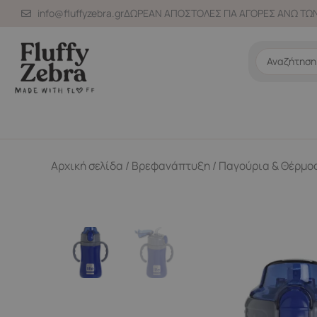
Μετάβαση
info@fluffyzebra.gr
ΔΩΡΕΑΝ ΑΠΟΣΤΟΛΕΣ ΓΙΑ ΑΓΟΡΕΣ ΑΝΩ ΤΩΝ
στο
περιεχόμενο
Search
...
Αρχική σελίδα
/
Βρεφανάπτυξη
/
Παγούρια & Θέρμο