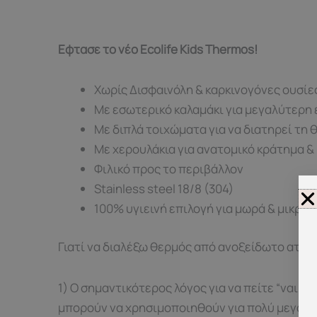
Εφτασε το νέο Ecolife Kids Thermos!
Xωρίς Δισφαινόλη & καρκινογόνες ουσίες
Με εσωτερικό καλαμάκι για μεγαλύτερη 
Mε διπλά τοιχώματα για να διατηρεί τη
Με χερουλάκια για ανατομικό κράτημα & 
Φιλικό προς το περιβάλλον
Stainless steel 18/8 (304)
100% υγιεινή επιλογή για μωρά & μικρά 
Γιατί να διαλέξω θερμός από ανοξείδωτο ατσάλ
1) O σημαντικότερος λόγος για να πείτε “ναι” 
μπορούν να χρησιμοποιηθούν για πολύ μεγαλύτ