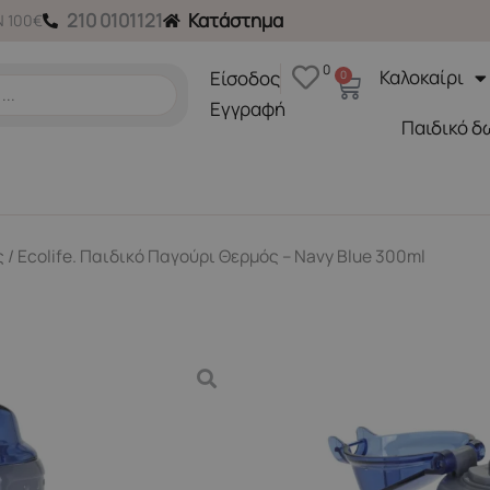
210 0101121
Κατάστημα
 100€
0
Καλοκαίρι
Είσοδος
0
Cart
Εγγραφή
Παιδικό δ
ς
/ Ecolife. Παιδικό Παγούρι Θερμός – Navy Blue 300ml
Back to School
,
Παγούρια
Ecolife. Παιδικό Παγούρι
Κωδικός Προϊόντος 33-BO-2
18,50
€