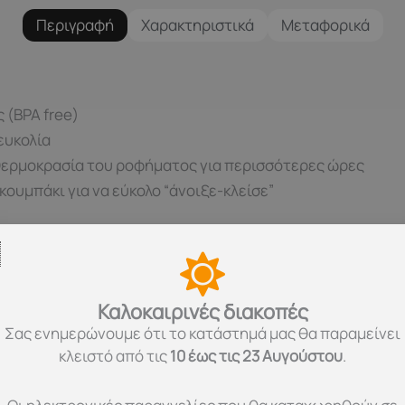
Περιγραφή
Χαρακτηριστικά
Μεταφορικά
 (ΒPA free)
ευκολία
 θερμοκρασία του ροφήματος για περισσότερες ώρες
κουμπάκι για να εύκολο “άνοιξε-κλείσε”
παιδιά
Καλοκαιρινές διακοπές
ι;
Σας ενημερώνουμε ότι το κατάστημά μας θα παραμείνει
κλειστό από τις
10 έως τις 23 Αυγούστου
.
στα ανοξείδωτα θερμός είναι η μεγάλη αντοχή τους στο χρ
ερο χρονικό διάστημα από τα κοινά θερμός με γυαλί