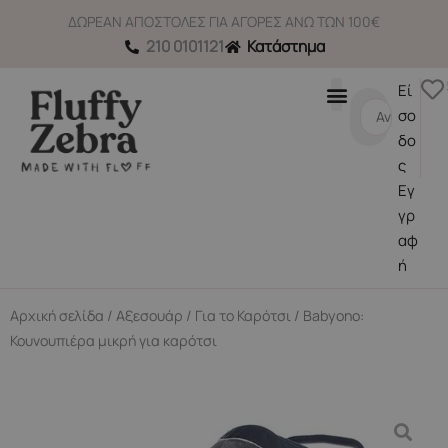
Μετάβαση
ΔΩΡΕΑΝ ΑΠΟΣΤΟΛΕΣ ΓΙΑ ΑΓΟΡΕΣ ΑΝΩ ΤΩΝ 100€
στο
210 0101121
Κατάστημα
περιεχόμενο
Εί
Search
σο
...
δο
ς
Εγ
γρ
αφ
ή
Αρχική σελίδα
/
Αξεσουάρ
/
Για το Καρότσι
/ Babyono:
Κουνουπιέρα μικρή για καρότσι