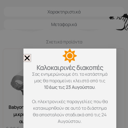
Χαρακτηριστικά
Μεταφορικά
Σχετικά προϊόντα
Καλοκαιρινές διακοπές
Σας ενημερώνουμε ότι το κατάστημά
OUT OF STOCK
μας θα παραμείνει κλειστό από τις
10 έως τις 23 Αυγούστου
.
Οι ηλεκτρονικές παραγγελίες που θα
Babyono: Κουνουπιέρα
DEW Απολυμαντικό
καταχωρηθούν σε αυτό το διάστημα
μικρή για κάθισμα
Παιχνιδιών, 500ml
θα αποσταλούν σταδιακά από τις 24
Αυγούστου.
αυτοκινήτου
8,90
€