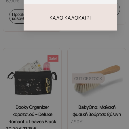
6,90
€
Διαβάστε
περισσότερα
Προσθήκη στο
ΚΑΛΌ ΚΑΛΟΚΑΊΡΙ
καλάθι
Sale!
OUT OF STOCK
Dooky Organizer
BabyOno: Μαλακή
καροτσιού – Deluxe
φυσική βούρτσα ξύλινη
Romantic Leaves Black
7,90
€
30,90
€
23,18
€