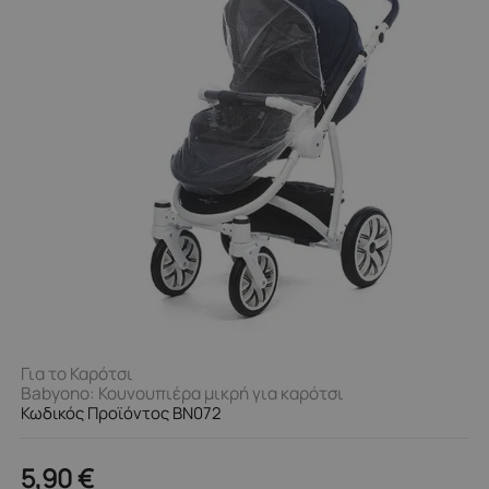
Για το Καρότσι
Babyono: Κουνουπιέρα μικρή για καρότσι
Κωδικός Προϊόντος BN072
5,90
€