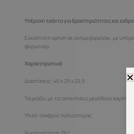
Υπέροχη τσάντα για δραστηριότητες και εκδρομ
Εύκολη στη χρήση σε σχήμα βαρελάκι, με υπέρο
φερμουάρ.
Χαρακτηριστικά
Διαστάσεις: 46 x 25 x 22,5
Ταιριάζει με τις απαιτήσεις μεγέθους καμπίν
Υλικό: ελαφρύς πολυεστέρας
Χωρητικότητα: 26 L