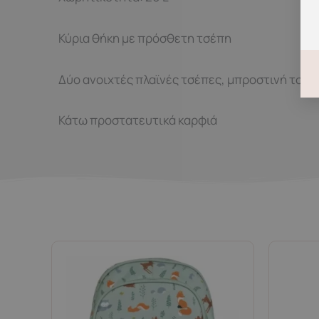
Κύρια θήκη με πρόσθετη τσέπη
Δύο ανοιχτές πλαϊνές τσέπες, μπροστινή τσέ
Κάτω προστατευτικά καρφιά