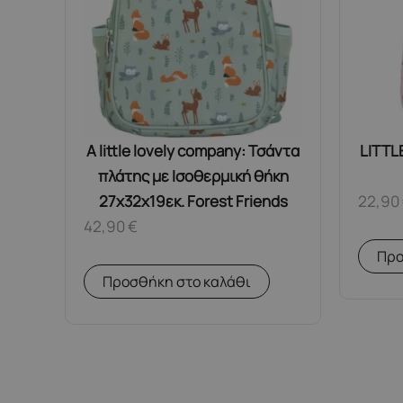
A little lovely company: Τσάντα
LITTL
πλάτης με Ισοθερμική θήκη
27x32x19εκ. Forest Friends
22,90
42,90
€
Προ
Προσθήκη στο καλάθι