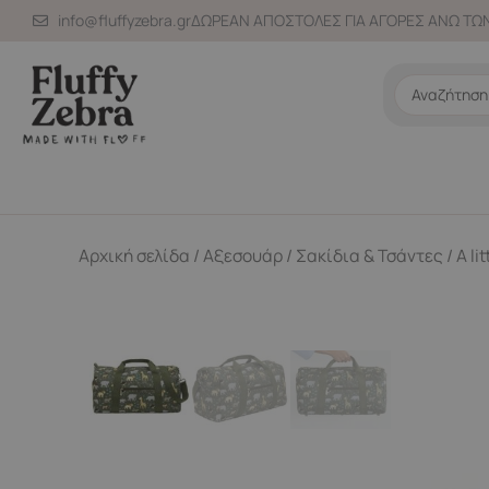
Μετάβαση
info@fluffyzebra.gr
ΔΩΡΕΑΝ ΑΠΟΣΤΟΛΕΣ ΓΙΑ ΑΓΟΡΕΣ ΑΝΩ ΤΩΝ
στο
περιεχόμενο
Search
...
Αρχική σελίδα
/
Αξεσουάρ
/
Σακίδια & Τσάντες
/ A l