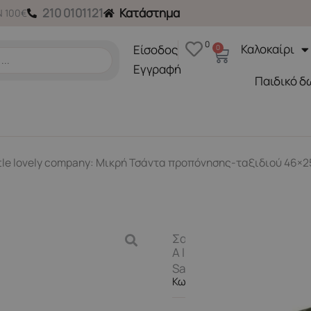
210 0101121
Κατάστημα
 100€
0
Καλοκαίρι
Είσοδος
0
Cart
Εγγραφή
Παιδικό δ
ittle lovely company: Μικρή Τσάντα προπόνησης-ταξιδιού 46×2
Σακίδια & Τσάντες
A little lovely company:
Savvana
Κωδικός Προϊόντος TBSAGR