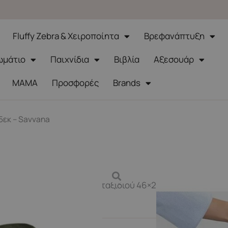
Fluffy Zebra & Χειροποίητα
Βρεφανάπτυξη
ωμάτιο
Παιχνίδια
Βιβλία
Αξεσουάρ
ΜΑΜΑ
Προσφορές
Brands
5εκ – Savvana
 Μικρή Τσάντα προπόνησης-ταξιδιού 46×25εκ –
06