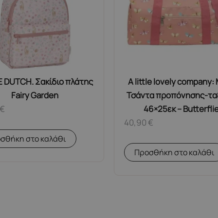
E DUTCH. Σακίδιο πλάτης
A little lovely company:
Fairy Garden
Τσάντα προπόνησης-τα
€
46×25εκ – Butterfli
40,90
€
σθήκη στο καλάθι
Προσθήκη στο καλάθι