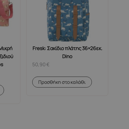
 Μικρή
Fresk: Σακίδιο πλάτης 36×26εκ.
ξιδιού
Dino
es
50,90
€
Προσθήκη στο καλάθι