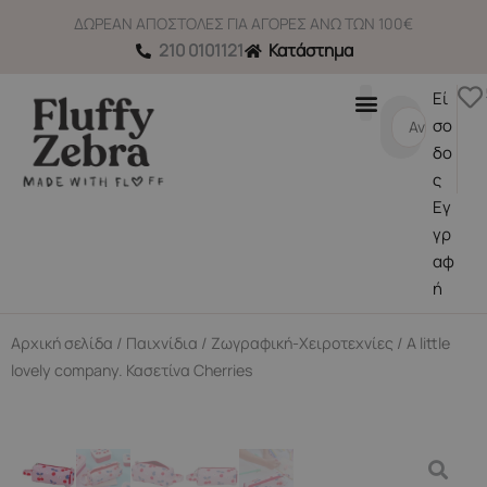
Μετάβαση
ΔΩΡΕΑΝ ΑΠΟΣΤΟΛΕΣ ΓΙΑ ΑΓΟΡΕΣ ΑΝΩ ΤΩΝ 100€
στο
210 0101121
Κατάστημα
περιεχόμενο
Εί
Search
σο
...
δο
ς
Εγ
γρ
αφ
ή
Αρχική σελίδα
/
Παιχνίδια
/
Ζωγραφική-Χειροτεχνίες
/ A little
lovely company. Κασετίνα Cherries