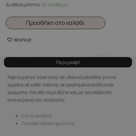
A
Διαθεσιμότητα:
Σε απόθεμα
little
lovely
Προσθήκη στο καλάθι
company.
Κασετίνα
Wishlist
Cherries
ποσότητα
Περιγραφή
Χαριτωμένες κασετίνες σε ιδανικό μέγεθος για να
χωράνε σε κάθε τσάντα, σε αγαπημένα σχέδια και
χρώματα, που θα ταιριάξετε και με τα υπόλοιπα
αντικείμενα της συλλογής.
Για το σχολείο
Για κάθε δραστηριότητα…