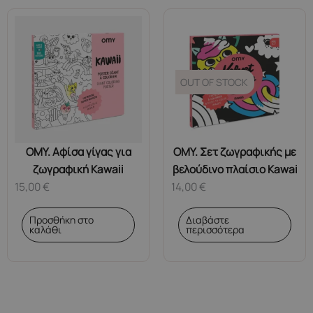
OUT OF STOCK
OMY. Αφίσα γίγας για
OMY. Σετ ζωγραφικής με
ζωγραφική Kawaii
βελούδινο πλαίσιο Kawai
15,00
€
14,00
€
Προσθήκη στο
Διαβάστε
καλάθι
περισσότερα