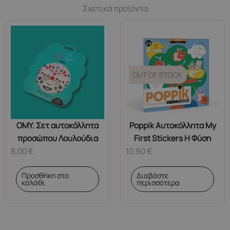
Σχετικά προϊόντα
OUT OF STOCK
OMY. Σετ αυτοκόλλητα
Poppik Αυτοκόλλητα My
προσώπου Λουλούδια
First Stickers Η Φύση
8,00
€
10,90
€
Προσθήκη στο
Διαβάστε
καλάθι
περισσότερα