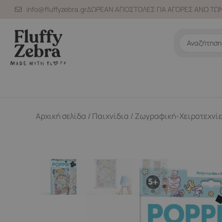
Μετάβαση
info@fluffyzebra.gr
ΔΩΡΕΑΝ ΑΠΟΣΤΟΛΕΣ ΓΙΑ ΑΓΟΡΕΣ ΑΝΩ ΤΩΝ
στο
περιεχόμενο
Search
...
Αρχική σελίδα
/
Παιχνίδια
/
Ζωγραφική-Χειροτεχνί