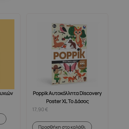
νυχιών
Poppik Αυτοκόλλητα Discovery
Poster XL Το Δάσος
17,90
€
α
Προσθήκη στο καλάθι