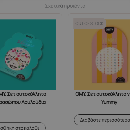
Σχετικά προϊόντα
OUT OF STOCK
MY. Σετ αυτοκόλλητα
OMY. Σετ αυτοκόλλητα 
ροσώπου Λουλούδια
Yummy
Διαβάστε περισσότερ
σθήκη στο καλάθι