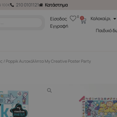
210 0101121
Κατάστημα
 100€
0
Καλοκαίρι
Είσοδος
0
Cart
Εγγραφή
Παιδικό δ
ες
/ Poppik Αυτοκόλλητα My Creative Poster Party
Back to School
,
Ζωγραφικ
Poppik Αυτοκόλλητα My Cr
Κωδικός Προϊόντος CRE006
13,90
€