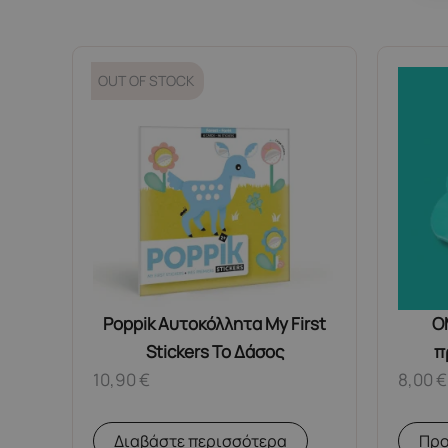
OUT OF STOCK
Poppik Αυτοκόλλητα My First
O
Stickers Το Δάσος
π
10,90
€
8,00
€
Διαβάστε περισσότερα
Προ