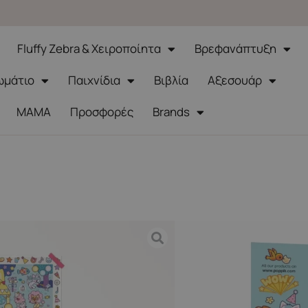
Fluffy Zebra & Χειροποίητα
Βρεφανάπτυξη
ωμάτιο
Παιχνίδια
Βιβλία
Αξεσουάρ
ΜΑΜΑ
Προσφορές
Brands
ή-Χειροτεχνίες
eative Poster Party