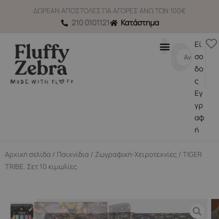
Μετάβαση
ΔΩΡΕΑΝ ΑΠΟΣΤΟΛΕΣ ΓΙΑ ΑΓΟΡΕΣ ΑΝΩ ΤΩΝ 100€
στο
210 0101121
Κατάστημα
περιεχόμενο
Εί
Search
σο
...
δο
ς
Εγ
γρ
αφ
ή
Αρχική σελίδα
/
Παιχνίδια
/
Ζωγραφική-Χειροτεχνίες
/ TIGER
TRIBE. Σετ 10 κιμωλίες