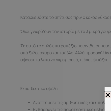
Κατασκευάστε το σπίτι σας πριν ο κακός λύκος
Όλοι γνωρίζουν την ιστορία με τα 3 μικρά γουρ
Σε αυτό το απλό επιτραπέζιο παιχνίδι, οι παί
από ξύλο, άχυρο και τούβλο. Αλλά προσοχή! Αν
αφήσει το λύκο να γκρεμίσει ό,τι έχει φτιάξει.
Εκπαιδευτικά οφέλη
Αναπτύσσει τις αριθμητικές και υπολογ
Ενθαρρύνει τις παρατηρητικές δεξιότη