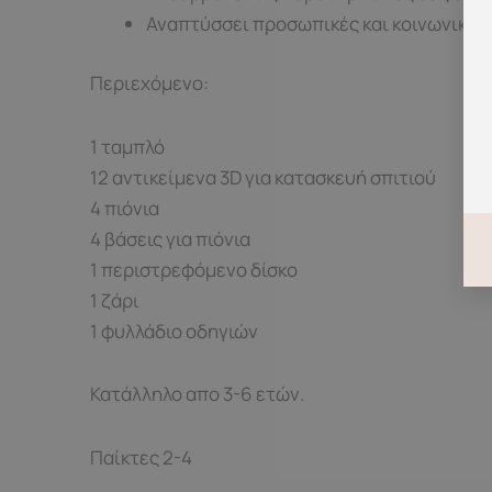
Αναπτύσσει προσωπικές και κοινωνικές
Περιεχόμενο:
1 ταμπλό
12 αντικείμενα 3D για κατασκευή σπιτιού
4 πιόνια
4 βάσεις για πιόνια
1 περιστρεφόμενο δίσκο
1 ζάρι
1 φυλλάδιο οδηγιών
Κατάλληλο απο 3-6 ετών.
Παίκτες 2-4