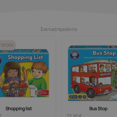
Σχετικά προϊόντα
F STOCK
Shopping list
Bus Stop
€
23,90
€