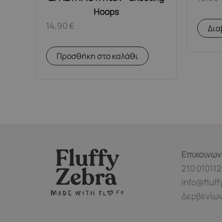
Hoops
14,90
€
Δια
Προσθήκη στο καλάθι
Επικοινων
210 010112
info@fluff
Δερβενίων