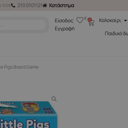
210 0101121
Κατάστημα
 100€
0
Καλοκαίρι
Είσοδος
0
Cart
Εγγραφή
Παιδικό δ
tle Pigs Board Game
Επιτραπέζια
Three Little Pigs Board G
Κωδικός Προϊόντος ORCH08
26,90
€