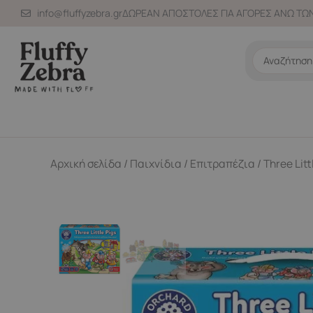
Μετάβαση
info@fluffyzebra.gr
ΔΩΡΕΑΝ ΑΠΟΣΤΟΛΕΣ ΓΙΑ ΑΓΟΡΕΣ ΑΝΩ ΤΩΝ
στο
περιεχόμενο
Search
...
Αρχική σελίδα
/
Παιχνίδια
/
Επιτραπέζια
/ Three Lit