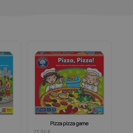
Pizza pizza game
23,90
€