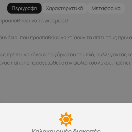
Περιγραφή
Χαρακτηριστικά
Μεταφορικά
 προσπαθήσει να το γκρεμίσει!
ουνάκια, που προσπαθούν να χτίσουν το σπίτι τους πριν ο 
κτες πρέπει να κάνουν το γύρω του ταμπλό, συλλέγοντας 
 ένας παίκτης προσγειωθεί στην φωλιά του λύκου, πρέπει
ιστικές ικανότητες
τες
Καλοκαιρινές διακοπές