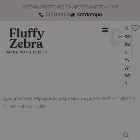
Μετάβαση
ΔΩΡΕΑΝ ΑΠΟΣΤΟΛΕΣ ΓΙΑ ΑΓΟΡΕΣ ΑΝΩ ΤΩΝ 100€
στο
210 0101121
Κατάστημα
περιεχόμενο
Εί
Search
σο
...
δο
ς
Εγ
γρ
αφ
ή
Αρχική σελίδα
/
Βρεφανάπτυξη
/
Μπιμπερό
/ ΘΗΛΕΣ ΜΠΙΜΠΕΡΟ
2 ΤΜΧ – SLOW FLOW