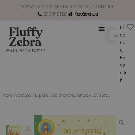
Μετάβαση
ΔΩΡΕΑΝ ΑΠΟΣΤΟΛΕΣ ΓΙΑ ΑΓΟΡΕΣ ΑΝΩ ΤΩΝ 100€
στο
210 0101121
Κατάστημα
περιεχόμενο
Εί
Search
σο
...
δο
ς
Εγ
γρ
αφ
ή
Αρχική σελίδα
/
Βιβλία
/ Θα σ’ αγαπώ όπως κι αν είσαι