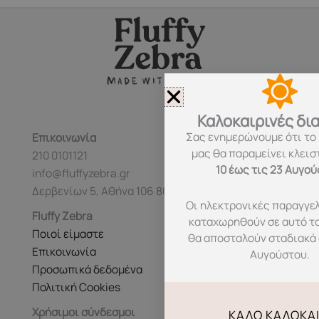
Καλοκαιρινές δι
Σας ενημερώνουμε ότι το
Επικοινωνία
μας θα παραμείνει κλεισ
210 0101121
10 έως τις 23 Αυγο
info@fluffyzebra.gr
Δερβενίων 5, Αθήνα 106 80
Οι ηλεκτρονικές παραγγελ
Fluffy Zebra
καταχωρηθούν σε αυτό τ
Ποιοί είμαστε
θα αποσταλούν σταδιακά 
Επικοινωνία
Αυγούστου.
Προσωπικά δεδομένα
Πολιτική Cookies
Χρήσιμοι σύνδεσμοι
ΚΑΛΌ ΚΑΛΟΚΑΊ