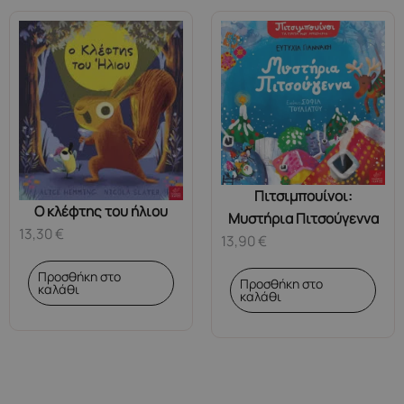
Πιτσιμπουίνοι:
Ο κλέφτης του ήλιου
Μυστήρια Πιτσούγεννα
13,30
€
13,90
€
Προσθήκη στο
Προσθήκη στο
καλάθι
καλάθι