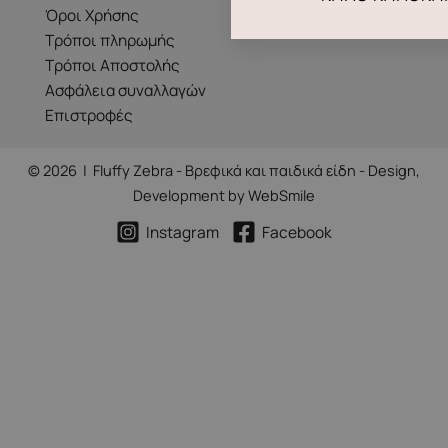
Όροι Χρήσης
Τρόποι πληρωμής
Τρόποι Αποστολής
Ασφάλεια συναλλαγών
Επιστροφές
© 2026 | Fluffy Zebra - Βρεφικά και παιδικά είδη - Design,
Development by
WebSmile
Instagram
Facebook