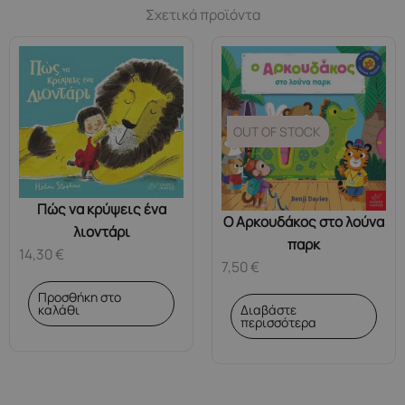
Σχετικά προϊόντα
OUT OF STOCK
Πώς να κρύψεις ένα
Ο Aρκουδάκος στο λούνα
λιοντάρι
παρκ
14,30
€
7,50
€
Προσθήκη στο
καλάθι
Διαβάστε
περισσότερα