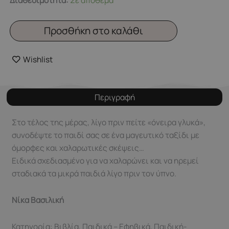
κάτι
όμορφο
Προσθήκη στο καλάθι
πριν
κοιμηθείς…
Wishlist
ποσότητα
Περιγραφή
Στο τέλος της μέρας, λίγο πριν πείτε «όνειρα γλυκά»,
συνοδέψτε το παιδί σας σε ένα μαγευτικό ταξίδι με
όμορφες και χαλαρωτικές σκέψεις…
Ειδικά σχεδιασμένο για να χαλαρώνει και να ηρεμεί
σταδιακά τα μικρά παιδιά λίγο πριν τον ύπνο.
Νίκα Βασιλική
Κατηγορία: Βιβλία, Παιδικά – Εφηβικά, Παιδική-