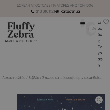
Μετάβαση
ΔΩΡΕΑΝ ΑΠΟΣΤΟΛΕΣ ΓΙΑ ΑΓΟΡΕΣ ΑΝΩ ΤΩΝ 100€
στο
210 0101121
Κατάστημα
περιεχόμενο
Εί
Search
σο
...
δο
ς
Εγ
γρ
αφ
ή
Αρχική σελίδα
/
Βιβλία
/ Σκέψου κάτι όμορφο πριν κοιμηθείς…