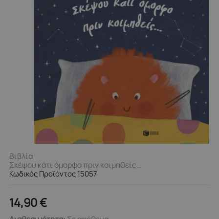
Βιβλία
Σκέψου κάτι όμορφο πριν κοιμηθείς…
Κωδικός Προϊόντος 15057
14,90
€
Σκέψου
Διαθεσιμότητα:
Σε απόθεμα