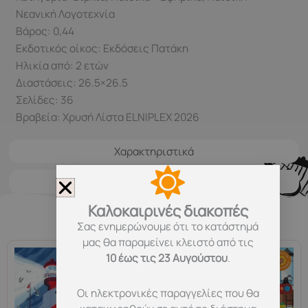
Νεανική Λογοτεχνία
Βάρος: 0,44
Εκδοτικός οίκος: Εκδόσεις Πατάκη
Ηλικία από: 2 ετών
Διαστάσεις: 26.5×26.5
Σελίδες: 36
Βραβεία: Χρυσή Λίστα ELNIPLEX 2026
Χαρακτηριστικά
Μεταφορικά
Καλοκαιρινές διακοπές
Σχετικά προϊόντα
Σας ενημερώνουμε ότι το κατάστημά
μας θα παραμείνει κλειστό από τις
10 έως τις 23 Αυγούστου
.
Οι ηλεκτρονικές παραγγελίες που θα