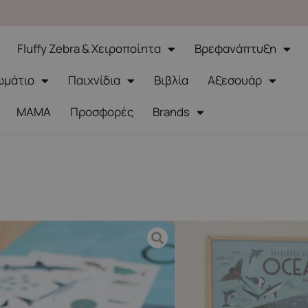
Fluffy Zebra & Χειροποίητα
Βρεφανάπτυξη
ωμάτιο
Παιχνίδια
Βιβλία
Αξεσουάρ
ΜΑΜΑ
Προσφορές
Brands
very Poster XL Ωκεανοί