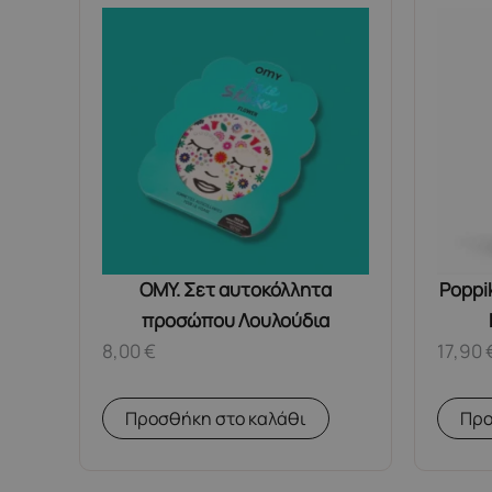
OMY. Σετ αυτοκόλλητα
Poppi
προσώπου Λουλούδια
8,00
€
17,90
Προσθήκη στο καλάθι
Προ