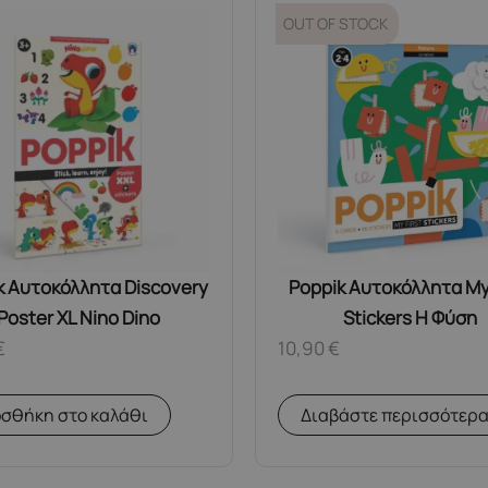
OUT OF STOCK
k Αυτοκόλλητα Discovery
Poppik Αυτοκόλλητα My 
Poster XL Nino Dino
Stickers Η Φύση
€
10,90
€
σθήκη στο καλάθι
Διαβάστε περισσότερ