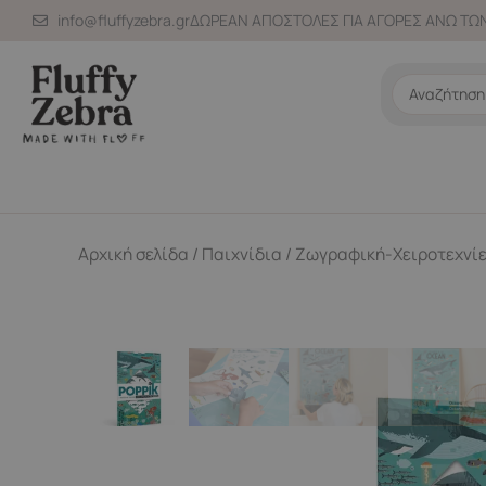
Μετάβαση
info@fluffyzebra.gr
ΔΩΡΕΑΝ ΑΠΟΣΤΟΛΕΣ ΓΙΑ ΑΓΟΡΕΣ ΑΝΩ ΤΩΝ
στο
περιεχόμενο
Search
...
Αρχική σελίδα
/
Παιχνίδια
/
Ζωγραφική-Χειροτεχνί