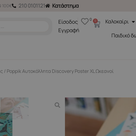
210 0101121
Κατάστημα
 100€
0
Καλοκαίρι
Είσοδος
0
Cart
Εγγραφή
Παιδικό δ
ες
/ Poppik Αυτοκόλλητα Discovery Poster XL Ωκεανοί
Ζωγραφική-Χειροτεχνίες
Poppik Αυτοκόλλητα Disco
Κωδικός Προϊόντος DIS002
17,90
€