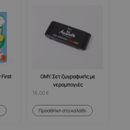
First
OMY. Σετ ζωγραφικής με
νερομπογιές
16,00
€
α
Προσθήκη στο καλάθι