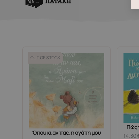
OUT OF STOCK
Πώς 
Όπου κι αν πας, η αγάπη μου
14,30