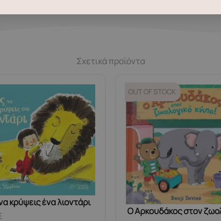
Σχετικά προϊόντα
OUT OF STOCK
να κρύψεις ένα λιοντάρι
Ο Αρκουδάκος στον ζωο
€