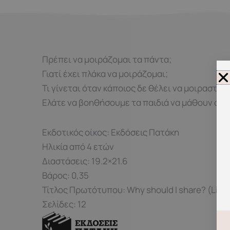
Πρέπει να μοιράζομαι τα πάντα;
Γιατί έχει πλάκα να μοιράζομαι;
Τι γίνεται όταν κάποιος δε θέλει να μοιραστεί 
Ελάτε να βοηθήσουμε τα παιδιά να μάθουν ότι τ
Εκδοτικός οίκος: Εκδόσεις Πατάκη
Ηλικία από 4 ετών
Διαστάσεις: 19.2×21.6
Βάρος: 0,35
Τίτλος Πρωτότυπου: Why should I share? (Lift-
Σελίδες: 12