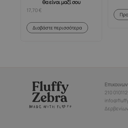
θα είναι μαζί σου
17,70
€
Προ
Διαβάστε περισσότερα
Επικοινων
210 010112
info@fluff
Δερβενίων