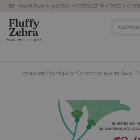
Μετάβαση
info@fluffyzebra.gr
ΔΩΡΕΑΝ ΑΠΟΣΤΟΛΕΣ ΓΙΑ ΑΓΟΡΕΣ ΑΝΩ ΤΩΝ
στο
περιεχόμενο
Search
...
Αρχική σελίδα
/
Βιβλία
/ Οι απορίες των παιδιών. Γι