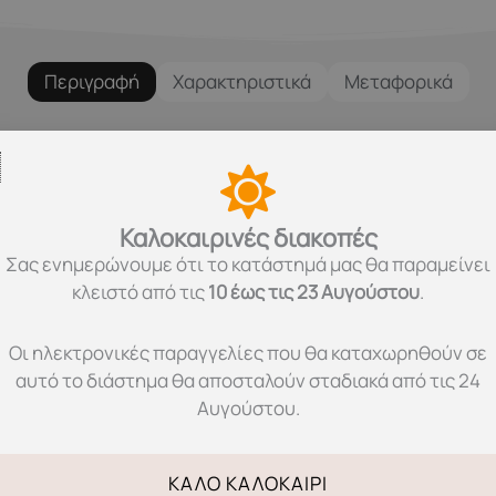
Περιγραφή
Χαρακτηριστικά
Μεταφορικά
μαζί μου τίποτε;
ο μοίρασμα είναι χαρά και να λύσουμε όλες τις απορίες τ
Καλοκαιρινές διακοπές
Σας ενημερώνουμε ότι το κατάστημά μας θα παραμείνει
κλειστό από τις
10 έως τις 23 Αυγούστου
.
Οι ηλεκτρονικές παραγγελίες που θα καταχωρηθούν σε
αυτό το διάστημα θα αποσταλούν σταδιακά από τις 24
Αυγούστου.
the-Flap First Questions and Answers)
ΚΑΛΌ ΚΑΛΟΚΑΊΡΙ