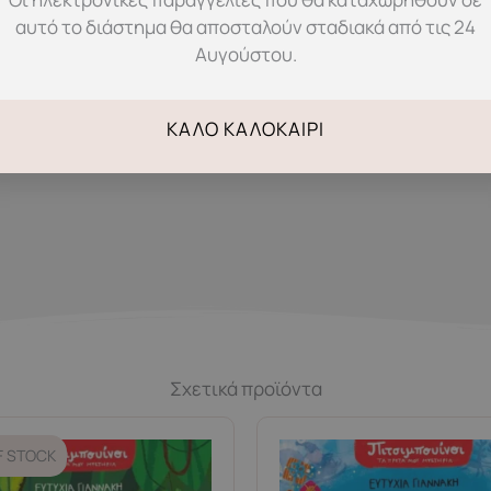
αυτό το διάστημα θα αποσταλούν σταδιακά από τις 24
Αυγούστου.
για Μωρά & Μικρά Παιδιά, Ο Ρένος, Μουσική
ΚΑΛΌ ΚΑΛΟΚΑΊΡΙ
Σχετικά προϊόντα
F STOCK