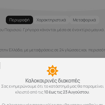
Περιγραφή
Χαρακτηριστικά
Μεταφορικά
υ Παρισιού. Γρήγορα χάνονται μέσα σε ένα κτίριο μαγικό.
 στην Ελλάδα, με μεταφράσεις σε 24 γλώσσες και περισσ
ύν στην κατηγορία των ηχητικών βιβλίων με μια μεγάλη σ
μουσική. Βιβλία που βοηθούν τα παιδιά να ξεδιπλώσουν τ
Καλοκαιρινές διακοπές
Σας ενημερώνουμε ότι το κατάστημά μας θα παραμείνει
κλειστό από τις
10 έως τις 23 Αυγούστου
.
Οι ηλεκτρονικές παραγγελίες που θα καταχωρηθούν σε