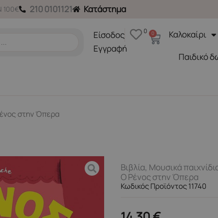
210 0101121
Κατάστημα
 100€
0
Καλοκαίρι
Είσοδος
0
Cart
Εγγραφή
Παιδικό δ
Ρένος στην Όπερα
Βιβλία
,
Μουσικά παιχνίδι
Ο Ρένος στην Όπερα
Κωδικός Προϊόντος 11740
14,30
€