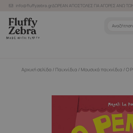
Μετάβαση
info@fluffyzebra.gr
ΔΩΡΕΑΝ ΑΠΟΣΤΟΛΕΣ ΓΙΑ ΑΓΟΡΕΣ ΑΝΩ ΤΩΝ
στο
περιεχόμενο
Search
...
Αρχική σελίδα
/
Παιχνίδια
/
Μουσικά παιχνίδια
/ Ο 