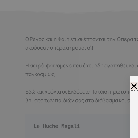
Ο Ρένος και η Φαίη επισκέπτονται την Όπερα το
ακούσουν υπέροχη μουσική!
Η σειρά-φαινόμενο που έχει ήδη αγαπηθεί και
παγκοσμίως.
Εδώ και χρόνια οι Εκδόσεις Πατάκη πρωτοπορο
βήματα των παιδιών σας στο διάβασμα και στη 