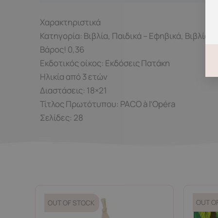
Χαρακτηριστικά
Κατηγορία: Βιβλία, Παιδικά – Εφηβικά, Βιβλία 
Βάρος! 0,36
Εκδοτικός οίκος: Εκδόσεις Πατάκη
Ηλικία από 3 ετών
Διαστάσεις: 18×21
Τίτλος Πρωτότυπου: PACO à l’Opéra
Σελίδες: 28
OUT O
OUT OF STOCK