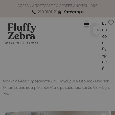
Μετάβαση
ΔΩΡΕΑΝ ΑΠΟΣΤΟΛΕΣ ΓΙΑ ΑΓΟΡΕΣ ΑΝΩ ΤΩΝ 100€
στο
210 0101121
Κατάστημα
περιεχόμενο
Εί
Search
σο
...
δο
ς
Εγ
γρ
αφ
ή
Αρχική σελίδα
/
Βρεφανάπτυξη
/
Παγούρια & Θέρμος
/ Nok Nok.
Εκπαιδευτικό ποτηράκι σιλικόνης με καλαμάκι και λαβές – Light
Pink