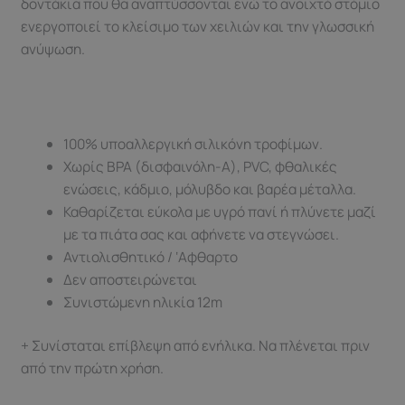
δοντάκια που θα αναπτύσσονται ενώ το ανοιχτό στόμιο
ενεργοποιεί το κλείσιμο των χειλιών και την γλωσσική
ανύψωση.
100% υποαλλεργική σιλικόνη τροφίμων.
Χωρίς BPA (δισφαινόλη-Α), PVC, φθαλικές
ενώσεις, κάδμιο, μόλυβδο και βαρέα μέταλλα.
Καθαρίζεται εύκολα με υγρό πανί ή πλύνετε μαζί
με τα πιάτα σας και αφήνετε να στεγνώσει.
Αντιολισθητικό / ‘Αφθαρτο
Δεν αποστειρώνεται
Συνιστώμενη ηλικία 12m
+ Συνίσταται επίβλεψη από ενήλικα. Να πλένεται πριν
από την πρώτη χρήση.