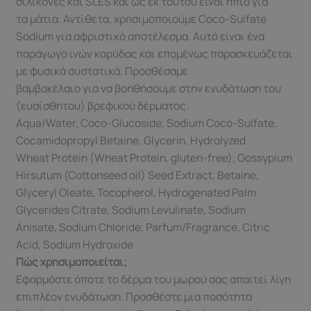
σιλικόνες και SLES και ως εκ τούτου είναι ήπιο για
τα μάτια. Αντίθετα, χρησιμοποιούμε Coco-Sulfate
Sodium για αφριστικό αποτέλεσμα. Αυτό είναι ένα
παράγωγο ινών καρύδας και επομένως παρασκευάζεται
με φυσικά συστατικά. Προσθέσαμε
βαμβακέλαιο για να βοηθήσουμε στην ενυδάτωση του
(ευαίσθητου) βρεφικού δέρματος.
Aqua/Water, Coco-Glucoside, Sodium Coco-Sulfate,
Cocamidopropyl Betaine, Glycerin, Hydrolyzed
Wheat Protein (Wheat Protein, gluten-free), Gossypium
Hirsutum (Cottonseed oil) Seed Extract, Betaine,
Glyceryl Oleate, Tocopherol, Hydrogenated Palm
Glycerides Citrate, Sodium Levulinate, Sodium
Anisate, Sodium Chloride, Parfum/Fragrance, Citric
Acid, Sodium Hydroxide
Πώς χρησιμοποιείται;
Εφαρμόστε όποτε το δέρμα του μωρού σας απαιτεί λίγη
επιπλέον ενυδάτωση. Προσθέστε μια ποσότητα