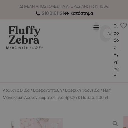
Μετάβαση
ΔΩΡΕΑΝ ΑΠΟΣΤΟΛΕΣ ΓΙΑ ΑΓΟΡΕΣ ΑΝΩ ΤΩΝ 100€
στο
210 0101121
Κατάστημα
περιεχόμενο
Εί
Search
σο
...
δο
ς
Εγ
γρ
αφ
ή
Αρχική σελίδα
/
Βρεφανάπτυξη
/
Βρεφική Φροντίδα
/ Naif
Μαλακτική Λοσιόν Σώματος, για Βρέφη & Παιδιά, 200ml