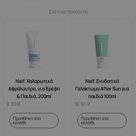
Σχετικά προϊόντα
Naif. Χαλαρωτικό
Naif. Ενυδατικό
Αφρόλουτρο, για Βρέφη
Γαλάκτωμα After Sun για
& Παιδιά, 200ml
παιδιά 100ml
9,99
€
16,90
€
Προσθήκη στο
Προσθήκη στο
καλάθι
καλάθι