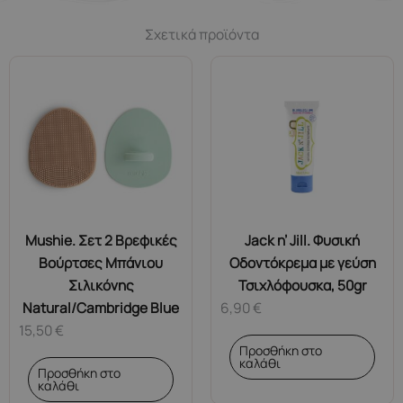
Σχετικά προϊόντα
Mushie. Σετ 2 Βρεφικές
Jack n’ Jill. Φυσική
Βούρτσες Μπάνιου
Οδοντόκρεμα με γεύση
Σιλικόνης
Τσιχλόφουσκα, 50gr
Natural/Cambridge Blue
6,90
€
15,50
€
Προσθήκη στο
καλάθι
Προσθήκη στο
καλάθι