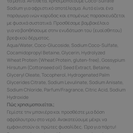
τα μάτια. Αντίθετα, χρησιμοποιούμε Coco-Sulfate
Sodium για αφριστικό αποτέλεσμα. Αυτό είναι ένα
παράγωγο ινών καρύδας και επομένως παρασκευάζεται
με φυσικά συστατικά. Προσθέσαμε βαμβακέλαιο
για να βοηθήσουμε στην ενυδάτωση του (ευαίσθητου)
βρεφικού δέρματος.
Aqua/Water, Coco-Glucoside, Sodium Coco-Sulfate,
Cocamidopropyl Betaine, Glycerin, Hydrolyzed
Wheat Protein (Wheat Protein, gluten-free), Gossypium
Hirsutum (Cottonseed oil) Seed Extract, Betaine,
Glyceryl Oleate, Tocopherol, Hydrogenated Palm
Glycerides Citrate, Sodium Levulinate, Sodium Anisate,
Sodium Chloride, Parfum/Fragrance, Citric Acid, Sodium
Hydroxide
Πώς χρησιμοποιείται;
Γεμίστε την μπανιέρα και προσθέστε μια δόση
αφρόλουτρου στο νερό. Ανακατεύουμε μέχρι να
εμφανιστούν οι πρώτες φυσαλίδες. Ώρα για πάρτυ!