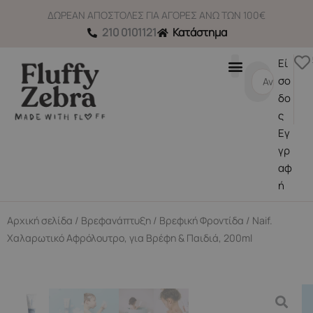
Μετάβαση
ΔΩΡΕΑΝ ΑΠΟΣΤΟΛΕΣ ΓΙΑ ΑΓΟΡΕΣ ΑΝΩ ΤΩΝ 100€
στο
210 0101121
Κατάστημα
περιεχόμενο
Εί
Search
σο
...
δο
ς
Εγ
γρ
αφ
ή
Αρχική σελίδα
/
Βρεφανάπτυξη
/
Βρεφική Φροντίδα
/ Naif.
Χαλαρωτικό Αφρόλουτρο, για Βρέφη & Παιδιά, 200ml