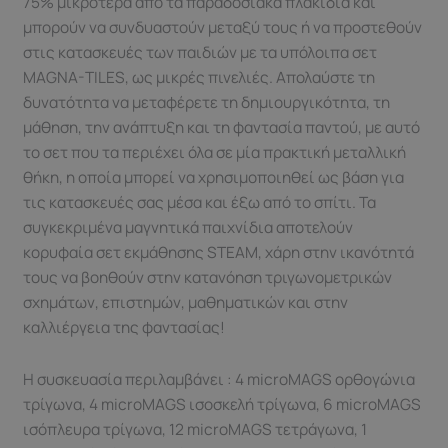
75% μικρότερα από τα παραδοσιακά πλακίδια και
μπορούν να συνδυαστούν μεταξύ τους ή να προστεθούν
στις κατασκευές των παιδιών με τα υπόλοιπα σετ
MAGNA-TILES, ως μικρές πινελιές. Απολαύστε τη
δυνατότητα να μεταφέρετε τη δημιουργικότητα, τη
μάθηση, την ανάπτυξη και τη φαντασία παντού, με αυτό
το σετ που τα περιέχει όλα σε μία πρακτική μεταλλική
θήκη, η οποία μπορεί να χρησιμοποιηθεί ως βάση για
τις κατασκευές σας μέσα και έξω από το σπίτι. Τα
συγκεκριμένα μαγνητικά παιχνίδια αποτελούν
κορυφαία σετ εκμάθησης STEAM, χάρη στην ικανότητά
τους να βοηθούν στην κατανόηση τριγωνομετρικών
σχημάτων, επιστημών, μαθηματικών και στην
καλλιέργεια της φαντασίας!
Η συσκευασία περιλαμβάνει : 4 microMAGS ορθογώνια
τρίγωνα, 4 microMAGS ισοσκελή τρίγωνα, 6 microMAGS
ισόπλευρα τρίγωνα, 12 microMAGS τετράγωνα, 1