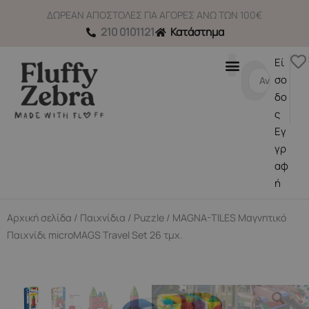
Μετάβαση
ΔΩΡΕΑΝ ΑΠΟΣΤΟΛΕΣ ΓΙΑ ΑΓΟΡΕΣ ΑΝΩ ΤΩΝ 100€
στο
210 0101121
Κατάστημα
περιεχόμενο
Εί
Search
σο
...
δο
ς
Εγ
γρ
αφ
ή
Αρχική σελίδα
/
Παιχνίδια
/
Puzzle
/ MAGNA-TILES Μαγνητικό
Παιχνίδι microMAGS Travel Set 26 τμχ.