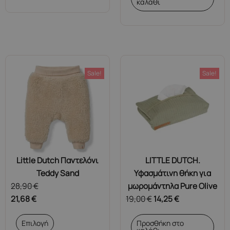
καλάθι
Sale!
Sale!
Little Dutch Παντελόνι
LITTLE DUTCH.
Teddy Sand
Υφασμάτινη θήκη για
28,90
€
μωρομάντηλα Pure Olive
21,68
€
19,00
€
14,25
€
Αυτό
Επιλογή
Προσθήκη στο
το