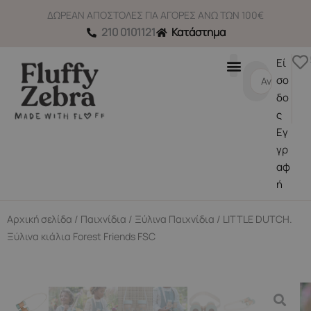
Μετάβαση
ΔΩΡΕΑΝ ΑΠΟΣΤΟΛΕΣ ΓΙΑ ΑΓΟΡΕΣ ΑΝΩ ΤΩΝ 100€
στο
210 0101121
Κατάστημα
περιεχόμενο
Εί
Search
σο
...
δο
ς
Εγ
γρ
αφ
ή
Αρχική σελίδα
/
Παιχνίδια
/
Ξύλινα Παιχνίδια
/ LITTLE DUTCH.
Ξύλινα κιάλια Forest Friends FSC