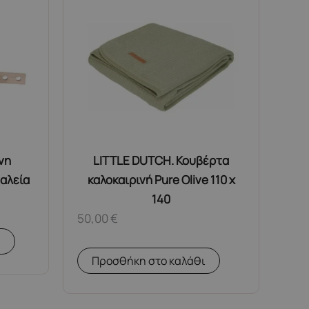
νη
LITTLE DUTCH. Κουβέρτα
γαλεία
καλοκαιρινή Pure Olive 110 x
140
50,00
€
α
Προσθήκη στο καλάθι