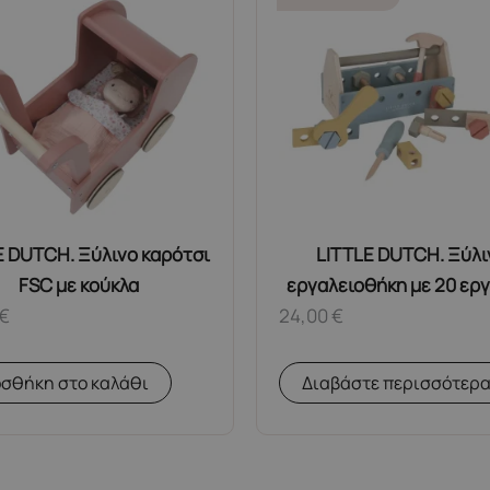
E DUTCH. Ξύλινο καρότσι
LITTLE DUTCH. Ξύλι
FSC με κούκλα
εργαλειοθήκη με 20 ερ
€
24,00
€
σθήκη στο καλάθι
Διαβάστε περισσότερ