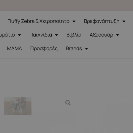
Fluffy Zebra & Χειροποίητα
Βρεφανάπτυξη
ωμάτιο
Παιχνίδια
Βιβλία
Αξεσουάρ
ΜΑΜΑ
Προσφορές
Brands
ποδήλατο Safari Dreams blue
.BLUE