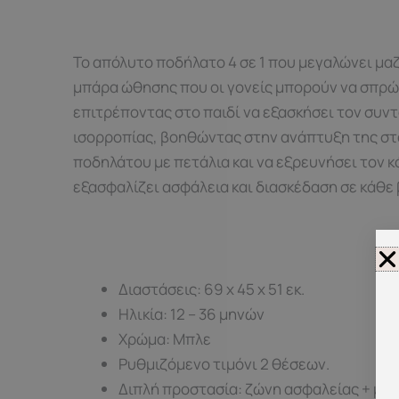
Το απόλυτο ποδήλατο 4 σε 1 που μεγαλώνει μαζ
μπάρα ώθησης που οι γονείς μπορούν να σπρώχ
επιτρέποντας στο παιδί να εξασκήσει τον συντο
ισορροπίας, βοηθώντας στην ανάπτυξη της στα
ποδηλάτου με πετάλια και να εξρευνήσει τον κ
εξασφαλίζει ασφάλεια και διασκέδαση σε κάθε 
Διαστάσεις: 69 x 45 x 51 εκ.
Ηλικία: 12 – 36 μηνών
Χρώμα: Μπλε
Ρυθμιζόμενο τιμόνι 2 θέσεων.
Διπλή προστασία: ζώνη ασφαλείας + μπ