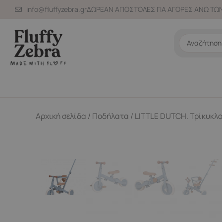
Μετάβαση
info@fluffyzebra.gr
ΔΩΡΕΑΝ ΑΠΟΣΤΟΛΕΣ ΓΙΑ ΑΓΟΡΕΣ ΑΝΩ ΤΩΝ
στο
περιεχόμενο
Search
...
Αρχική σελίδα
/
Ποδήλατα
/ LITTLE DUTCH. Τρίκυκλο