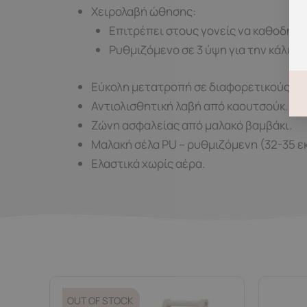
Χειρολαβή ώθησης:
Επιτρέπει στους γονείς να καθοδηγο
Ρυθμιζόμενο σε 3 ύψη για την κάλυψ
Εύκολη μετατροπή σε διαφορετικούς τρ
Αντιολισθητική λαβή από καουτσούκ.
Ζώνη ασφαλείας από μαλακό βαμβάκι.
Μαλακή σέλα PU – ρυθμιζόμενη (32-35 εκ
Ελαστικά χωρίς αέρα.
OUT OF STOCK