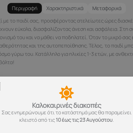
Περιγραφή
Χαρακτηριστικά
Μεταφορικά
ί με το παιδί σας, προσφέροντας ατελείωτες ώρες διασκέ
νουν εύκολα, διασφαλίζοντας άνεση και ασφάλεια. Στη συ
νισμό του και να μάθει να ποδηλατεί. Όταν το μικρό σας 
θερότητας και της αυτοπεποίθησης. Τέλος, το παιδί μπο
όσμο γύρω του. Κατάλληλο για ηλικίες 1-3 ετών, με ανθεκ
βόλτα!
Καλοκαιρινές διακοπές
Σας ενημερώνουμε ότι το κατάστημά μας θα παραμείνει
κλειστό από τις
10 έως τις 23 Αυγούστου
.
άρα προστασίας.