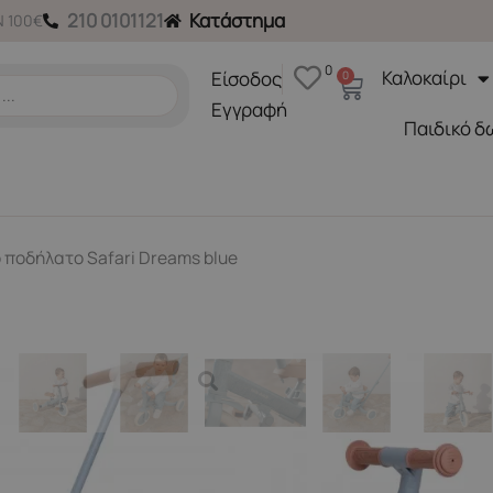
210 0101121
Κατάστημα
 100€
0
Καλοκαίρι
Είσοδος
0
Cart
Εγγραφή
Παιδικό δ
 ποδήλατο Safari Dreams blue
Ποδήλατα
LITTLE DUTCH. Τρίκυκλο 
Κωδικός Προϊόντος LD6080
125,00
€