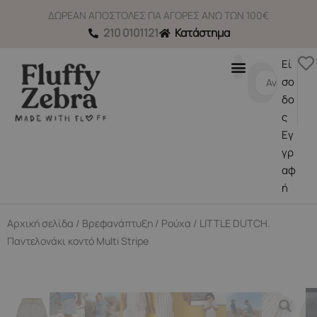
Μετάβαση
ΔΩΡΕΑΝ ΑΠΟΣΤΟΛΕΣ ΓΙΑ ΑΓΟΡΕΣ ΑΝΩ ΤΩΝ 100€
στο
210 0101121
Κατάστημα
περιεχόμενο
Εί
Search
σο
...
δο
ς
Εγ
γρ
αφ
ή
Αρχική σελίδα
/
Βρεφανάπτυξη
/
Ρούχα
/ LITTLE DUTCH.
Παντελονάκι κοντό Multi Stripe