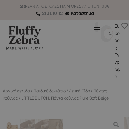
Μετάβαση
ΔΩΡΕΑΝ ΑΠΟΣΤΟΛΕΣ ΓΙΑ ΑΓΟΡΕΣ ΑΝΩ ΤΩΝ 100€
στο
210 0101121
Κατάστημα
περιεχόμενο
Εί
Search
σο
...
δο
ς
Εγ
γρ
αφ
ή
Αρχική σελίδα
/
Παιδικό δωμάτιο
/
Λευκά Είδη
/
Πάντες
Κούνιας
/ LITTLE DUTCH. Πάντα κούνιας Pure Soft Beige