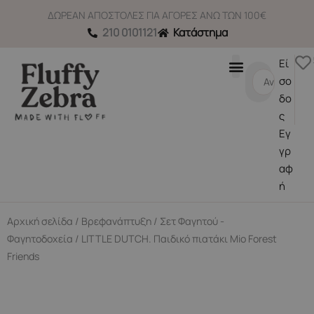
Μετάβαση
ΔΩΡΕΑΝ ΑΠΟΣΤΟΛΕΣ ΓΙΑ ΑΓΟΡΕΣ ΑΝΩ ΤΩΝ 100€
στο
210 0101121
Κατάστημα
περιεχόμενο
Εί
Search
σο
...
δο
ς
Εγ
γρ
αφ
ή
Αρχική σελίδα
/
Βρεφανάπτυξη
/
Σετ Φαγητού -
Φαγητοδοχεία
/ LITTLE DUTCH. Παιδικό πιατάκι Mio Forest
Friends