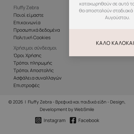
καταχωρηθούν σε αυτό τ
Fluffy Zebra
θα αποσταλούν σταδιακά 
Ποιοί είμαστε
Αυγούστου.
Επικοινωνία
Προσωπικά δεδομένα
Πολιτική Cookies
ΚΑΛΌ ΚΑΛΟΚΑΊ
Χρήσιμοι σύνδεσμοι
Όροι Χρήσης
Τρόποι πληρωμής
Τρόποι Αποστολής
Ασφάλεια συναλλαγών
Επιστροφές
© 2026 | Fluffy Zebra - Βρεφικά και παιδικά είδη - Design,
Development by
WebSmile
Instagram
Facebook