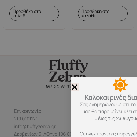
Προσθήκη στο
Προσθήκη στο
καλάθι
καλάθι
Καλοκαιρινές δι
Σας ενημερώνουμε ότι το
Επικοινωνία
μας θα παραμείνει κλεισ
10 έως τις 23 Αυγο
210 0101121
info@fluffyzebra.gr
Οι ηλεκτρονικές παραγγελ
Δερβενίων 5, Αθήνα 106 80