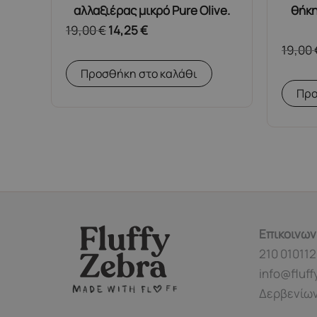
αλλαξιέρας μικρό Pure Olive.
θήκη
19,00
€
14,25
€
19,00
Προσθήκη στο καλάθι
Προ
Επικοινων
210 010112
info@fluff
Δερβενίων