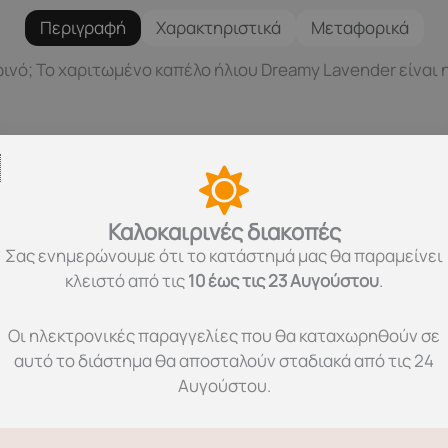
Περιγραφή
Χαρακτηριστικά
Μεταφορικά
ινό; Το χαριτωμένο καπέλο ήλιου Dreamy Lavender είναι η
ργούν μια ονειρική εμφάνιση, σαν να τρέχει το παιδί σας 
οστατεύει το κεφάλι από τον ήλιο, ώστε να απολαμβάνετε 
Καλοκαιρινές διακοπές
Σας ενημερώνουμε ότι το κατάστημά μας θα παραμείνει
Lavender για ένα μαγικό καλοκαιρινό σύνολο στην παραλία
κλειστό από τις
10 έως τις 23 Αυγούστου
.
Οι ηλεκτρονικές παραγγελίες που θα καταχωρηθούν σε
λαστάνη.
αυτό το διάστημα θα αποσταλούν σταδιακά από τις 24
ούς σε ήπιο πρόγραμμα.
Αυγούστου.
αθάρισμα και η χρήση λευκαντικού.