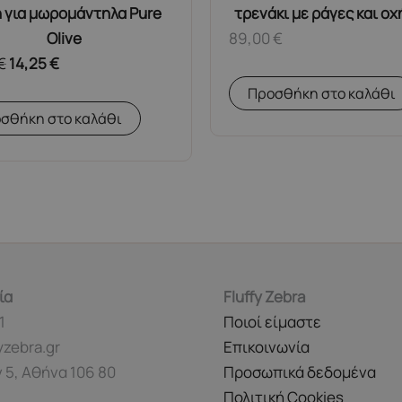
 για μωρομάντηλα Pure
τρενάκι με ράγες και ο
Olive
89,00
€
€
14,25
€
Προσθήκη στο καλάθι
σθήκη στο καλάθι
ία
Fluffy Zebra
1
Ποιοί είμαστε
yzebra.gr
Επικοινωνία
 5, Αθήνα 106 80
Προσωπικά δεδομένα
Πολιτική Cookies