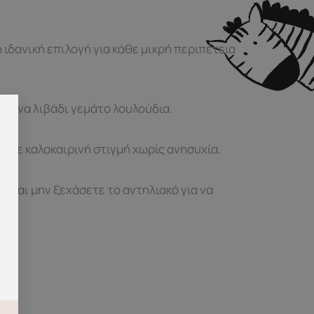
 ιδανική επιλογή για κάθε μικρή περιπέτεια
σε ένα λιβάδι γεμάτο λουλούδια.
κάθε καλοκαιρινή στιγμή χωρίς ανησυχία.
. Και μην ξεχάσετε το αντηλιακό για να