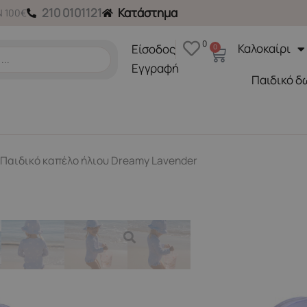
210 0101121
Κατάστημα
 100€
0
Καλοκαίρι
Είσοδος
0
Cart
Εγγραφή
Παιδικό δ
 Παιδικό καπέλο ήλιου Dreamy Lavender
Καπέλα
,
Καπέλα
LITTLE DUTCH. Παιδικό κ
20,00
€