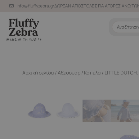
Μετάβαση
info@fluffyzebra.gr
ΔΩΡΕΑΝ ΑΠΟΣΤΟΛΕΣ ΓΙΑ ΑΓΟΡΕΣ ΑΝΩ ΤΩΝ
στο
περιεχόμενο
Search
...
Αρχική σελίδα
/
Αξεσουάρ
/
Καπέλα
/ LITTLE DUTCH.