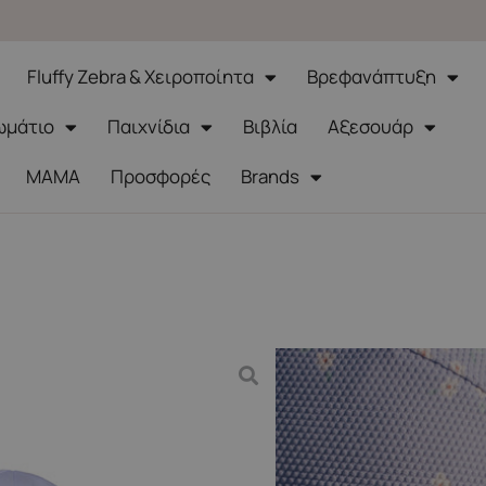
Fluffy Zebra & Χειροποίητα
Βρεφανάπτυξη
ωμάτιο
Παιχνίδια
Βιβλία
Αξεσουάρ
ΜΑΜΑ
Προσφορές
Brands
απέλο ήλιου Dreamy Lavender