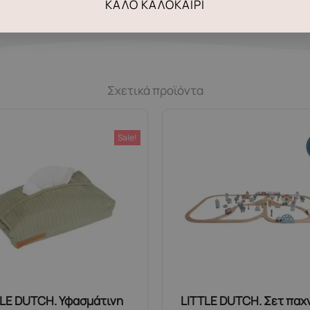
ΚΑΛΌ ΚΑΛΟΚΑΊΡΙ
Σχετικά προϊόντα
Sale!
TLE DUTCH. Υφασμάτινη
LITTLE DUTCH. Σετ παχ