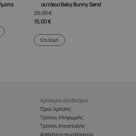
χήματα
αυτάκια Baby Bunny Sand
20,00
€
15,00
€
Αυτό
Επιλογή
το
προϊόν
έχει
πολλαπλές
παραλλαγές.
Οι
επιλογές
Χρήσιμοι σύνδεσμοι
μπορούν
Όροι Χρήσης
να
Τρόποι πληρωμής
επιλεγούν
Τρόποι Αποστολής
στη
Ασφάλεια συναλλαγών