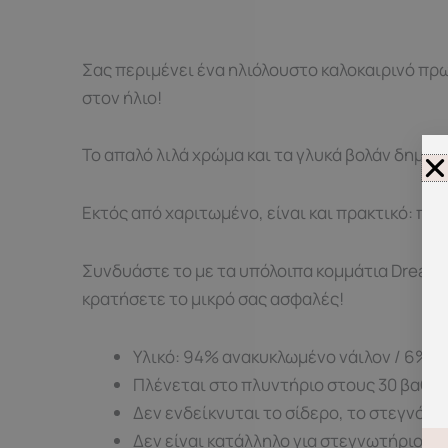
Σας περιμένει ένα ηλιόλουστο καλοκαιρινό πρω
στον ήλιο!
Το απαλό λιλά χρώμα και τα γλυκά βολάν δημιου
Εκτός από χαριτωμένο, είναι και πρακτικό: πρ
Συνδυάστε το με τα υπόλοιπα κομμάτια Dreamy 
κρατήσετε το μικρό σας ασφαλές!
Υλικό: 94% ανακυκλωμένο νάιλον / 6% ε
Πλένεται στο πλυντήριο στους 30 βαθμ
Δεν ενδείκνυται τo σίδερο, το στεγνό κ
Δεν είναι κατάλληλο για στεγνωτήριο.