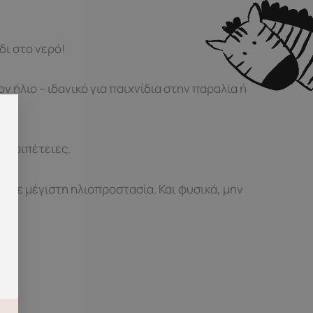
δι στο νερό!
 ήλιο – ιδανικό για παιχνίδια στην παραλία ή
 περιπέτειες.
τ με μέγιστη ηλιοπροστασία. Και φυσικά, μην