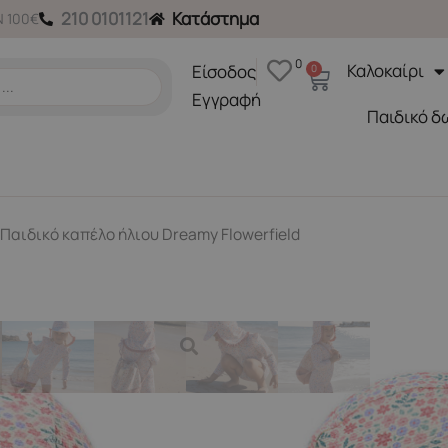
210 0101121
Κατάστημα
 100€
0
Καλοκαίρι
Είσοδος
0
Cart
Εγγραφή
Παιδικό δ
 Παιδικό καπέλο ήλιου Dreamy Flowerfield
Καπέλα
,
Καπέλα
LITTLE DUTCH. Παιδικό κα
24,00
€