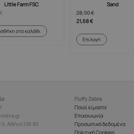
Little Farm FSC
Sand
€
28,90
€
21,68
€
σθήκη στο καλάθι
Αυτό
Επιλογή
το
προϊόν
έχει
πολλαπλές
παραλλαγές
Οι
επιλογές
ία
Fluffy Zebra
μπορούν
1
Ποιοί είμαστε
να
yzebra.gr
Επικοινωνία
επιλεγούν
 5, Αθήνα 106 80
Προσωπικά δεδομένα
στη
Πολιτική Cookies