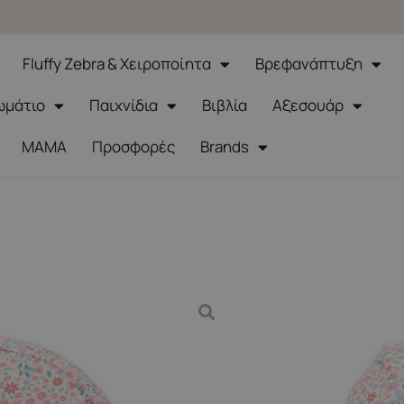
Fluffy Zebra & Χειροποίητα
Βρεφανάπτυξη
ωμάτιο
Παιχνίδια
Βιβλία
Αξεσουάρ
ΜΑΜΑ
Προσφορές
Brands
πέλο ήλιου Dreamy Flowerfield