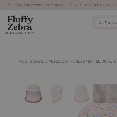
Μετάβαση
info@fluffyzebra.gr
ΔΩΡΕΑΝ ΑΠΟΣΤΟΛΕΣ ΓΙΑ ΑΓΟΡΕΣ ΑΝΩ ΤΩΝ
στο
περιεχόμενο
Search
...
Αρχική σελίδα
/
Αξεσουάρ
/
Καπέλα
/ LITTLE DUTCH.