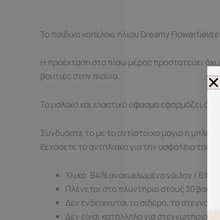
Το παιδικό καπελάκι ήλιου Dreamy Flowerfield ε
Η προέκταση στο πίσω μέρος προστατεύει όχι μό
βουτιές στην πισίνα.
Το μαλακό και ελαστικό ύφασμα εφαρμόζει άνετ
Συνδυάστε το με το αντίστοιχο μαγιό ή μπλουζά
ξεχάσετε το αντηλιακό για την ασφάλεια του μ
Υλικό: 94% ανακυκλωμένο νάιλον / 6% ε
Πλένεται στο πλυντήριο στους 30 βαθμ
Δεν ενδείκνυται τo σίδερο, το στεγνό κ
Δεν είναι κατάλληλο για στεγνωτήριο.