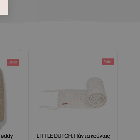
Sale!
Sale!
 Teddy
LITTLE DUTCH. Πάντα κούνιας