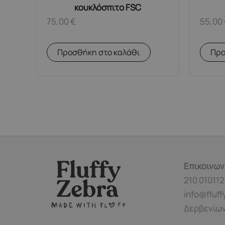
κουκλόσπιτο FSC
75,00
€
55,00
Προσθήκη στο καλάθι
Προ
Επικοινων
210 010112
info@fluff
Δερβενίων