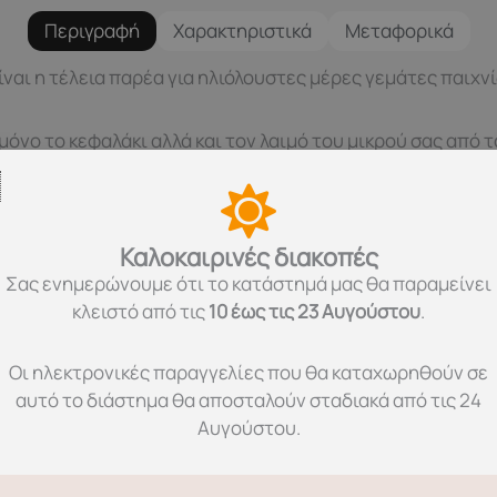
Περιγραφή
Χαρακτηριστικά
Μεταφορικά
ίναι η τέλεια παρέα για ηλιόλουστες μέρες γεμάτες παιχνί
νο το κεφαλάκι αλλά και τον λαιμό του μικρού σας από τον
α και παραμένει στη θέση του ακόμα και στις πιο έντονες
Καλοκαιρινές διακοπές
Σας ενημερώνουμε ότι το κατάστημά μας θα παραμείνει
κι με προστασία UV Dreamy Flowerfield για ένα πλήρες σε
κλειστό από τις
10 έως τις 23 Αυγούστου
.
ικρού σας!
Οι ηλεκτρονικές παραγγελίες που θα καταχωρηθούν σε
λαστάνη.
αυτό το διάστημα θα αποσταλούν σταδιακά από τις 24
ούς σε ήπιο πρόγραμμα.
Αυγούστου.
αθάρισμα και η χρήση λευκαντικού.