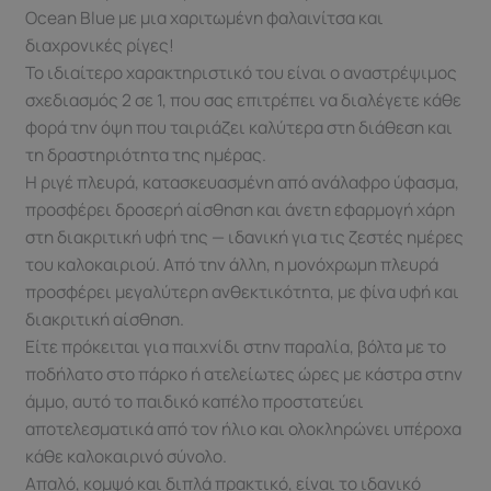
Ocean Blue με μια χαριτωμένη φαλαινίτσα και
διαχρονικές ρίγες!
Το ιδιαίτερο χαρακτηριστικό του είναι ο αναστρέψιμος
σχεδιασμός 2 σε 1, που σας επιτρέπει να διαλέγετε κάθε
φορά την όψη που ταιριάζει καλύτερα στη διάθεση και
τη δραστηριότητα της ημέρας.
Η ριγέ πλευρά, κατασκευασμένη από ανάλαφρο ύφασμα,
προσφέρει δροσερή αίσθηση και άνετη εφαρμογή χάρη
στη διακριτική υφή της — ιδανική για τις ζεστές ημέρες
του καλοκαιριού. Από την άλλη, η μονόχρωμη πλευρά
προσφέρει μεγαλύτερη ανθεκτικότητα, με φίνα υφή και
διακριτική αίσθηση.
Είτε πρόκειται για παιχνίδι στην παραλία, βόλτα με το
ποδήλατο στο πάρκο ή ατελείωτες ώρες με κάστρα στην
άμμο, αυτό το παιδικό καπέλο προστατεύει
αποτελεσματικά από τον ήλιο και ολοκληρώνει υπέροχα
κάθε καλοκαιρινό σύνολο.
Απαλό, κομψό και διπλά πρακτικό, είναι το ιδανικό