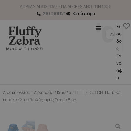
Μετάβαση
ΔΩΡΕΑΝ ΑΠΟΣΤΟΛΕΣ ΓΙΑ ΑΓΟΡΕΣ ΑΝΩ ΤΩΝ 100€
στο
210 0101121
Κατάστημα
περιεχόμενο
Εί
Search
σο
...
δο
ς
Εγ
γρ
αφ
ή
Αρχική σελίδα
/
Αξεσουάρ
/
Καπέλα
/ LITTLE DUTCH. Παιδικό
καπέλο ήλιου διπλής όψης Ocean Blue