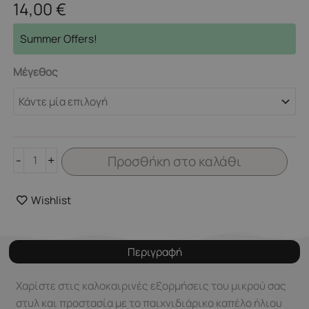
14,00
€
LITTLE
Summer Offers!
DUTCH.
Παιδικό
Μέγεθος
καπέλο
ήλιου
διπλής
όψης
Ocean
-
+
Προσθήκη στο καλάθι
Blue
ποσότητα
Wishlist
Περιγραφή
Χαρίστε στις καλοκαιρινές εξορμήσεις του μικρού σας
στυλ και προστασία με το παιχνιδιάρικο καπέλο ήλιου