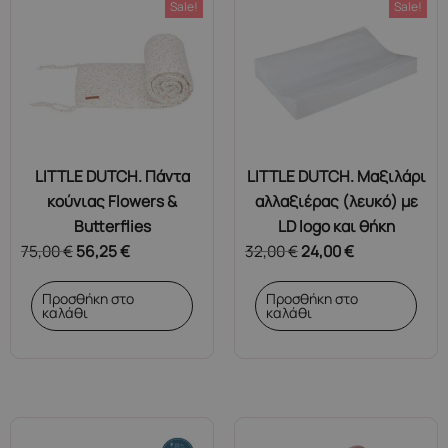
Sale!
Sale!
LITTLE DUTCH. Πάντα
LITTLE DUTCH. Μαξιλάρι
κούνιας Flowers &
αλλαξιέρας (λευκό) με
Butterflies
LD logo και θήκη
75,00
€
56,25
€
32,00
€
24,00
€
Προσθήκη στο
Προσθήκη στο
καλάθι
καλάθι