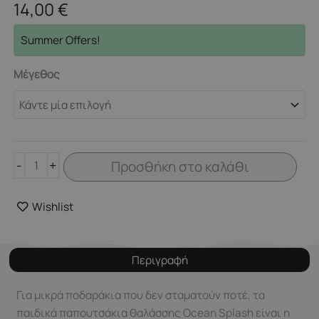
14,00
€
LITTLE
Summer Offers!
DUTCH.
Παιδικά
Μέγεθος
παπουτσάκια
θαλάσσης
Ocean
Splash
ποσότητα
-
+
Προσθήκη στο καλάθι
Wishlist
Περιγραφή
Για μικρά ποδαράκια που δεν σταματούν ποτέ, τα
παιδικά παπουτσάκια θαλάσσης Ocean Splash είναι η