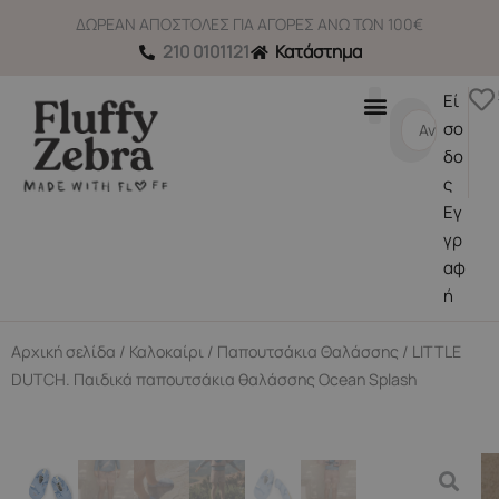
Μετάβαση
ΔΩΡΕΑΝ ΑΠΟΣΤΟΛΕΣ ΓΙΑ ΑΓΟΡΕΣ ΑΝΩ ΤΩΝ 100€
στο
210 0101121
Κατάστημα
περιεχόμενο
Εί
Search
σο
...
δο
ς
Εγ
γρ
αφ
ή
Αρχική σελίδα
/
Καλοκαίρι
/
Παπουτσάκια Θαλάσσης
/ LITTLE
DUTCH. Παιδικά παπουτσάκια θαλάσσης Ocean Splash