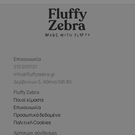
Οι
επιλογές
μπορούν
να
επιλεγούν
στη
σελίδα
του
Επικοινωνία
προϊόντος
210 0101121
info@fluffyzebra.gr
Δερβενίων 5, Αθήνα 106 80
Fluffy Zebra
Ποιοί είμαστε
Επικοινωνία
Προσωπικά δεδομένα
Πολιτική Cookies
Χρήσιμοι σύνδεσμοι