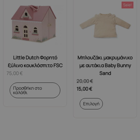
Sale!
Little Dutch Φορητό
Μπλουζάκι μακρυμάνικο
ξύλινο κουκλόσπιτο FSC
με αυτάκια Baby Bunny
75,00
€
Sand
20,00
€
Προσθήκη στο
15,00
€
καλάθι
Αυτό
Επιλογή
το
προϊόν
έχει
πολλαπλές
παραλλαγές.