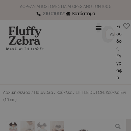
Μετάβαση
ΔΩΡΕΑΝ ΑΠΟΣΤΟΛΕΣ ΓΙΑ ΑΓΟΡΕΣ ΑΝΩ ΤΩΝ 100€
στο
210 0101121
Κατάστημα
περιεχόμενο
Εί
Search
σο
...
δο
ς
Εγ
γρ
αφ
ή
Αρχική σελίδα
/
Παιχνίδια
/
Κούκλες
/ LITTLE DUTCH. Κούκλα Evi
(10 εκ.)