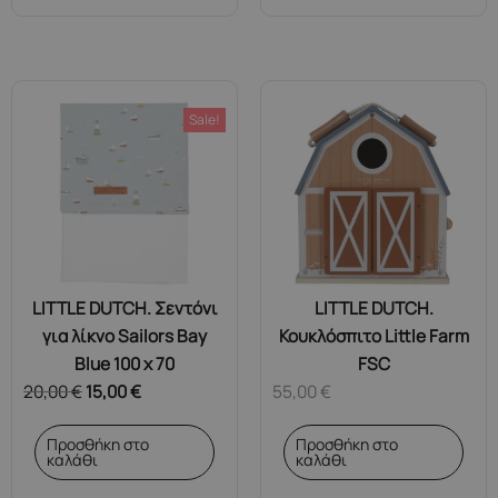
Sale!
LITTLE DUTCH. Σεντόνι
LITTLE DUTCH.
για λίκνο Sailors Bay
Κουκλόσπιτο Little Farm
Blue 100 x 70
FSC
20,00
€
15,00
€
55,00
€
Προσθήκη στο
Προσθήκη στο
καλάθι
καλάθι