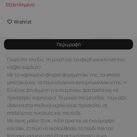
Εξαντλημένο
Wishlist
Περιγραφή
Γνωρίστε την Evi, τη μικρή και τρυφερή κουκλίτσα που
κλέβει καρδιές!
Με το χαρούμενο φλοράλ φορεματάκι της, τα απαλά
μποτάκια και τα παιχνιδιάρικα σγουρά μαλλάκια της, η
Evi είναι φτιαγμένη για να εμπνέει φαντασία και να
προσφέρει παρηγοριά. Το μικρό της μέγεθος ταιριάζει
ιδανικά στα παιδικά χεράκια και προσκαλεί σε
ατελείωτες αγκαλιές και παιχνίδι.
Με ύψος μόλις 10 εκ., η Evi έρχεται σε ένα όμορφο
κουτάκι, έτοιμη να ακολουθήσει το παιδί παντού.
Κατασκευασμένη από εξαιρετικά απαλό υλικό,