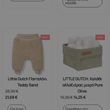
καλάθι
Sale!
Sale!
Little Dutch Παντελόνι
LITTLE DUTCH. Καλάθι
Teddy Sand
αλλαξιέρας μικρό Pure
28,90
€
Olive.
21,68
€
19,00
€
14,25
€
Αυτό
Επιλογή
Προσθήκη στο