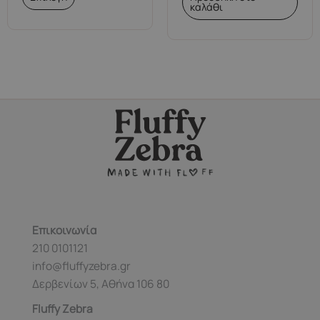
το
καλάθι
προϊόν
έχει
πολλαπλές
παραλλαγές.
Οι
επιλογές
μπορούν
να
επιλεγούν
στη
σελίδα
του
Επικοινωνία
προϊόντος
210 0101121
info@fluffyzebra.gr
Δερβενίων 5, Αθήνα 106 80
Fluffy Zebra