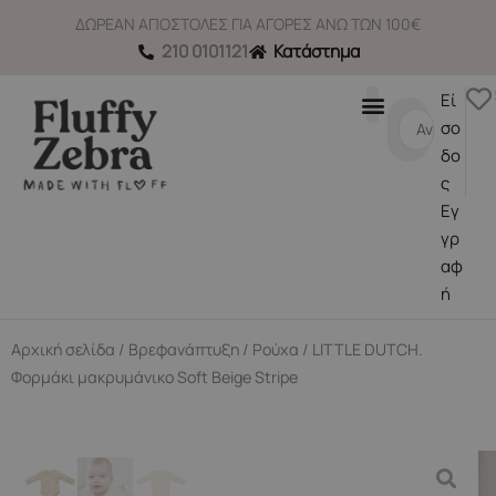
Μετάβαση
ΔΩΡΕΑΝ ΑΠΟΣΤΟΛΕΣ ΓΙΑ ΑΓΟΡΕΣ ΑΝΩ ΤΩΝ 100€
στο
210 0101121
Κατάστημα
περιεχόμενο
Εί
Search
σο
...
δο
ς
Εγ
γρ
αφ
ή
Αρχική σελίδα
/
Βρεφανάπτυξη
/
Ρούχα
/ LITTLE DUTCH.
Φορμάκι μακρυμάνικο Soft Beige Stripe