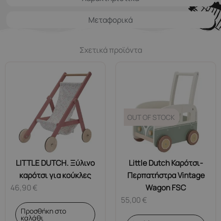
Μεταφορικά
Σχετικά προϊόντα
OUT OF STOCK
LITTLE DUTCH. Ξύλινο
Little Dutch Καρότσι-
καρότσι για κούκλες
Περπατήστρα Vintage
46,90
€
Wagon FSC
55,00
€
Προσθήκη στο
καλάθι