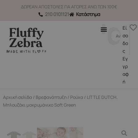
Μετάβαση
ΔΩΡΕΑΝ ΑΠΟΣΤΟΛΕΣ ΓΙΑ ΑΓΟΡΕΣ ΑΝΩ ΤΩΝ 100€
στο
210 0101121
Κατάστημα
περιεχόμενο
Εί
Search
σο
...
δο
ς
Εγ
γρ
αφ
ή
Αρχική σελίδα
/
Βρεφανάπτυξη
/
Ρούχα
/ LITTLE DUTCH.
Μπλουζάκι μακρυμάνικο Soft Green