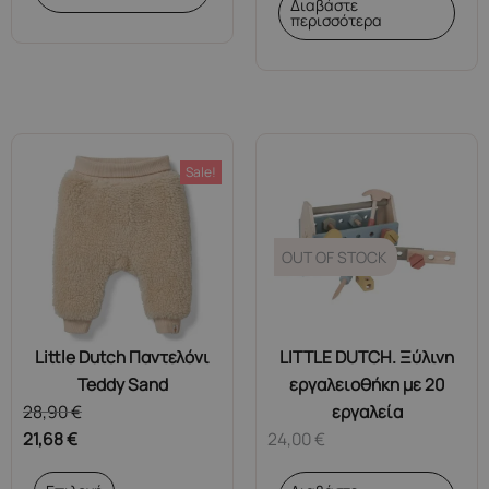
Διαβάστε
περισσότερα
Sale!
OUT OF STOCK
Little Dutch Παντελόνι
LITTLE DUTCH. Ξύλινη
Teddy Sand
εργαλειοθήκη με 20
28,90
€
εργαλεία
21,68
€
24,00
€
Αυτό