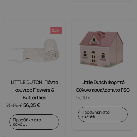
Sale!
LITTLE DUTCH. Πάντα
Little Dutch Φορητό
κούνιας Flowers &
ξύλινο κουκλόσπιτο FSC
Butterflies
75,00
€
75,00
€
56,25
€
Προσθήκη στο
καλάθι
Προσθήκη στο
καλάθι