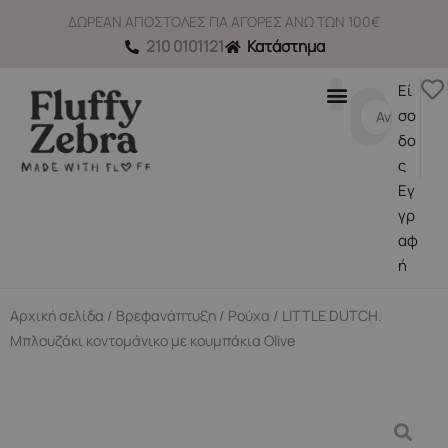
Μετάβαση
ΔΩΡΕΑΝ ΑΠΟΣΤΟΛΕΣ ΓΙΑ ΑΓΟΡΕΣ ΑΝΩ ΤΩΝ 100€
στο
210 0101121
Κατάστημα
περιεχόμενο
Εί
Search
σο
...
δο
ς
Εγ
γρ
αφ
ή
Αρχική σελίδα
/
Βρεφανάπτυξη
/
Ρούχα
/ LITTLE DUTCH.
Μπλουζάκι κοντομάνικο με κουμπάκια Olive