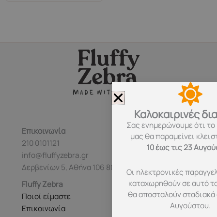
Καλοκαιρινές δι
Σας ενημερώνουμε ότι το
Επικοινωνία
μας θα παραμείνει κλεισ
210 0101121
10 έως τις 23 Αυγο
info@fluffyzebra.gr
Δερβενίων 5, Αθήνα 106 80
Οι ηλεκτρονικές παραγγελ
καταχωρηθούν σε αυτό τ
Fluffy Zebra
θα αποσταλούν σταδιακά 
Ποιοί είμαστε
Αυγούστου.
Επικοινωνία