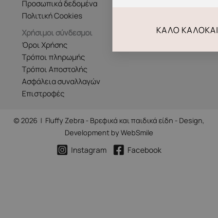
Προσωπικά δεδομένα
Πολιτική Cookies
ΚΑΛΌ ΚΑΛΟΚΑΊ
Χρήσιμοι σύνδεσμοι
Όροι Χρήσης
Τρόποι πληρωμής
Τρόποι Αποστολής
Ασφάλεια συναλλαγών
Επιστροφές
© 2026 | Fluffy Zebra - Βρεφικά και παιδικά είδη - Design,
Development by
WebSmile
Instagram
Facebook