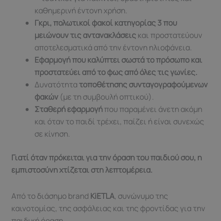
καθημερινή έντονη χρήση.
Γκρι, πολωτικοί φακοί κατηγορίας 3 που
μειώνουν τις αντανακλάσεις
και προστατεύουν
αποτελεσματικά από την έντονη ηλιοφάνεια.
Εφαρμογή που καλύπτει σωστά το πρόσωπο και
προστατεύει από το φως από όλες τις γωνίες.
Δυνατότητα
τοποθέτησης συνταγογραφούμενων
φακών
(με τη συμβουλή οπτικού).
Σταθερή εφαρμογή
που παραμένει άνετη ακόμη
και όταν το παιδί τρέχει, παίζει ή είναι συνεχώς
σε κίνηση.
Γιατί όταν πρόκειται για την όραση του παιδιού σου, η
εμπιστοσύνη χτίζεται στη λεπτομέρεια.
Από το διάσημο brand
KiETLA
, συνώνυμο της
καινοτομίας, της ασφάλειας και της φροντίδας για την
παιδική όραση.