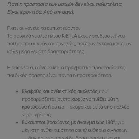
Γιατί η προστασία των ματιών δεν είναι πολυτέλεια.
Είναι φροντίδα. Από την αρχή.
Γιατί οι γονείς τα εμπιστεύονται
Τα παιδικά γυαλιά ηλίου
KiETLA
έχουν σχεδιαστεί για
παιδιά που κινούνται συνεχώς, παίζουν έντονα και ζουν
κάθε μέρα γεμάτη δραστηριότητες.
Η ασφάλεια, η άνεση και η πραγματική προστασία της
παιδικής όρασης είναι πάντα η προτεραιότητα.
Ελαφρύς και ανθεκτικός σκελετός
που
προσαρμόζεται άνετα
χωρίς να πιέζει μύτη,
κροτάφους ή αυτιά
— ακόμα και μετά από πολλές
ώρες χρήσης.
Εύκαμπτοι βραχίονες με άνοιγμα έως 180°
, για
μέγιστη ανθεκτικότητα και ελευθερία κινήσεων
— ιδανικοί για παιχνίδι, δραστηριότητες και