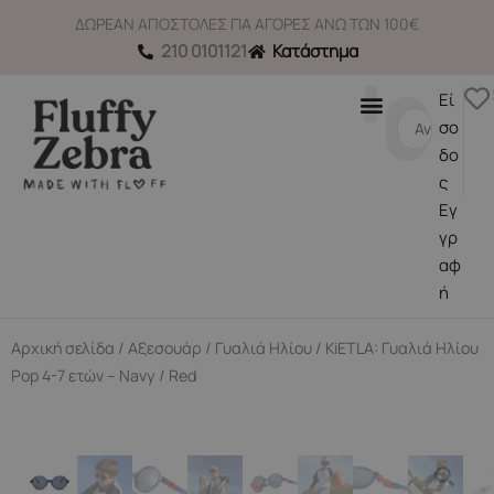
Μετάβαση
ΔΩΡΕΑΝ ΑΠΟΣΤΟΛΕΣ ΓΙΑ ΑΓΟΡΕΣ ΑΝΩ ΤΩΝ 100€
στο
210 0101121
Κατάστημα
περιεχόμενο
Εί
Search
σο
...
δο
ς
Εγ
γρ
αφ
ή
Αρχική σελίδα
/
Αξεσουάρ
/
Γυαλιά Ηλίου
/ KiETLA: Γυαλιά Ηλίου
Pop 4-7 ετών – Navy / Red