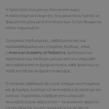
Η προστασία των ματιών ξεκινά από νωρίς
Η παλαιότερη αντίληψη ότι τα γυαλιά ηλίου πρέπει να
φοριούνται μόνο μετά την ηλικία των 3 ετών θεωρείται
πλέον παρωχημένη.
Σύγχρονες παιδιατρικές, οφθαλμολογικές και
παιδοοφθαλμολογικές εταιρείες διεθνώς, όπως
η
American Academy of Pediatrics
, συστήνουν την
προστασία των παιδικών ματιών από την υπεριώδη
ακτινοβολία από τη βρεφική ηλικία, κάθε φορά που το
παιδί εκτίθεται σε άμεσο ηλιακό φως.
Ο παιδικός οφθαλμός δεν είναι πλήρως ανεπτυγμένος
και φιλτράρει λιγότερη UV ακτινοβολία σε σχέση με τον
ενήλικο. Παράλληλα, η έκθεση στην υπεριώδη
ακτινοβολία είναι αθροιστική — το συνολικό «φορτίο»
UV που δέχεται το μάτι συσσωρεύεται σε όλη τη