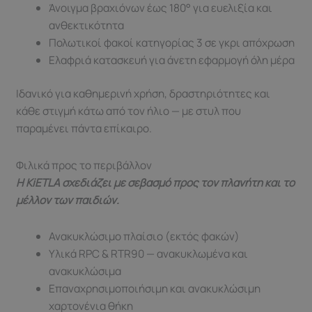
Άνοιγμα βραχιόνων έως 180° για ευελιξία και
ανθεκτικότητα
Πολωτικοί φακοί κατηγορίας 3 σε γκρι απόχρωση
Ελαφριά κατασκευή για άνετη εφαρμογή όλη μέρα
Ιδανικό για καθημερινή χρήση, δραστηριότητες και
κάθε στιγμή κάτω από τον ήλιο — με στυλ που
παραμένει πάντα επίκαιρο.
Φιλικά προς το περιβάλλον
Η KiETLA σχεδιάζει με σεβασμό προς τον πλανήτη και το
μέλλον των παιδιών.
Ανακυκλώσιμο πλαίσιο (εκτός φακών)
Υλικά RPC & RTR90 — ανακυκλωμένα και
ανακυκλώσιμα
Επαναχρησιμοποιήσιμη και ανακυκλώσιμη
χαρτονένια θήκη