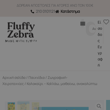
Μετάβαση
ΔΩΡΕΑΝ ΑΠΟΣΤΟΛΕΣ ΓΙΑ ΑΓΟΡΕΣ ΑΝΩ ΤΩΝ 100€
στο
210 0101121
Κατάστημα
περιεχόμενο
Εί
Search
σο
...
δο
ς
Εγ
γρ
αφ
ή
Αρχική σελίδα
/
Παιχνίδια
/
Ζωγραφική-
Χειροτεχνίες
/ Καλοκαίρι – Κολλάω, μαθαίνω, ανακαλύπτω