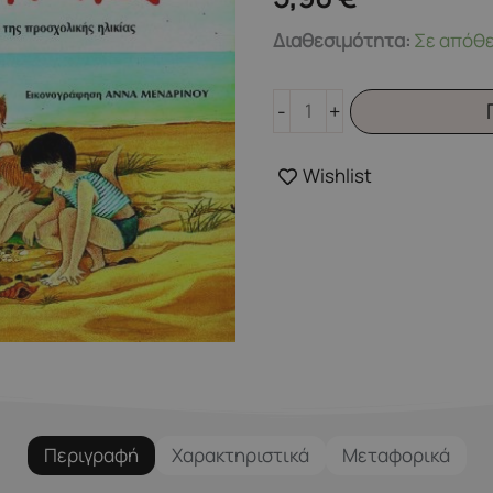
Χαρούμενες
Διαθεσιμότητα:
Σε απόθ
διακοπές
για
-
+
παιδιά
προσχολικής
Wishlist
ηλικίας
ποσότητα
Περιγραφή
Χαρακτηριστικά
Μεταφορικά