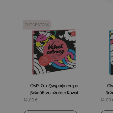
OUT OF STOCK
OMY. Σετ ζωγραφικής με
OM
βελούδινο πλαίσιο Kawai
βελ
14,00
€
14,00