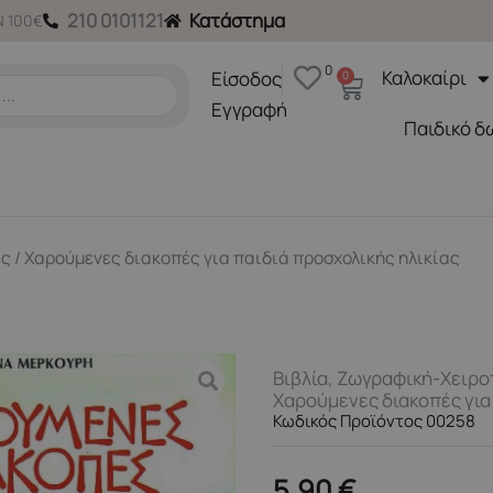
210 0101121
Κατάστημα
 100€
0
Καλοκαίρι
Είσοδος
0
Cart
Εγγραφή
Παιδικό δ
ες
/ Χαρούμενες διακοπές για παιδιά προσχολικής ηλικίας
Βιβλία
,
Ζωγραφική-Χειρο
Χαρούμενες διακοπές για 
Κωδικός Προϊόντος 00258
5,90
€