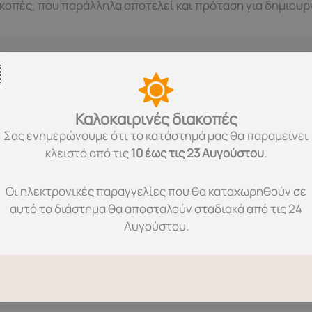
ακοπές, που παράλληλα αποτελεί και πρόταση για δημιουρ
Καλοκαιρινές διακοπές
Σας ενημερώνουμε ότι το κατάστημά μας θα παραμείνει
για τις Διακοπές, τις Γιορτές & τον Ελεύθερο Χρόνο, Βιβλ
κλειστό από τις
10 έως τις 23 Αυγούστου
.
Οι ηλεκτρονικές παραγγελίες που θα καταχωρηθούν σε
αυτό το διάστημα θα αποσταλούν σταδιακά από τις 24
Αυγούστου.