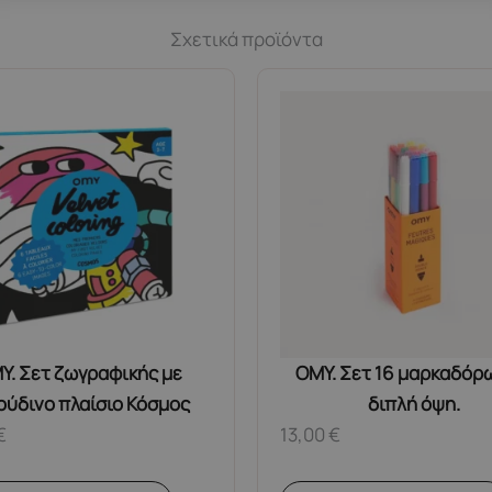
Σχετικά προϊόντα
Y. Σετ ζωγραφικής με
OMY. Σετ 16 μαρκαδόρ
ούδινο πλαίσιο Κόσμος
διπλή όψη.
€
13,00
€