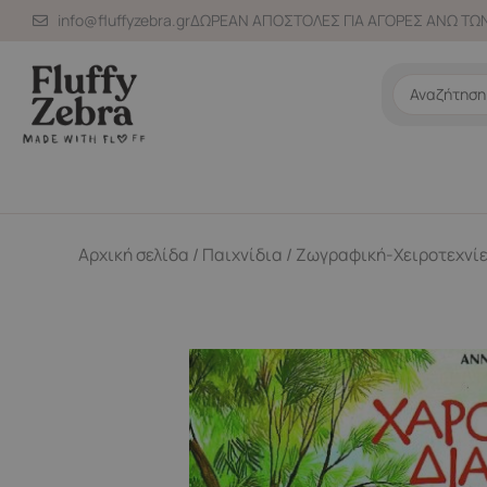
Μετάβαση
info@fluffyzebra.gr
ΔΩΡΕΑΝ ΑΠΟΣΤΟΛΕΣ ΓΙΑ ΑΓΟΡΕΣ ΑΝΩ ΤΩΝ
στο
περιεχόμενο
Search
...
Αρχική σελίδα
/
Παιχνίδια
/
Ζωγραφική-Χειροτεχνί