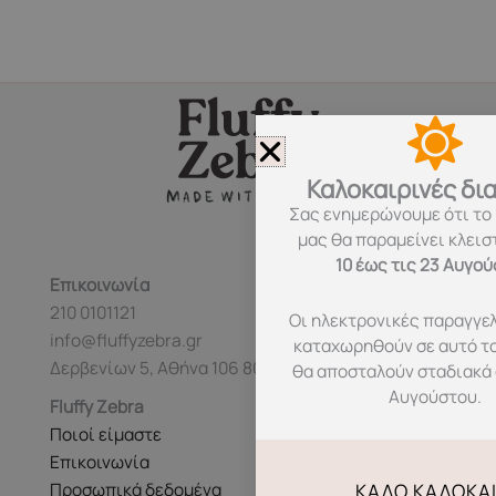
Καλοκαιρινές δι
Σας ενημερώνουμε ότι το
μας θα παραμείνει κλεισ
10 έως τις 23 Αυγο
Επικοινωνία
210 0101121
Οι ηλεκτρονικές παραγγελ
info@fluffyzebra.gr
καταχωρηθούν σε αυτό τ
Δερβενίων 5, Αθήνα 106 80
θα αποσταλούν σταδιακά 
Αυγούστου.
Fluffy Zebra
Ποιοί είμαστε
Επικοινωνία
Προσωπικά δεδομένα
ΚΑΛΌ ΚΑΛΟΚΑΊ