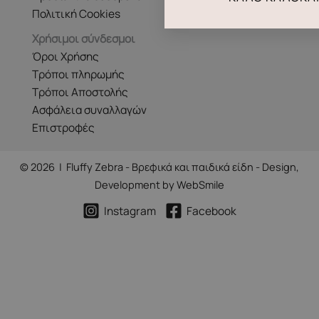
Πολιτική Cookies
Χρήσιμοι σύνδεσμοι
Όροι Χρήσης
Τρόποι πληρωμής
Τρόποι Αποστολής
Ασφάλεια συναλλαγών
Επιστροφές
© 2026 | Fluffy Zebra - Βρεφικά και παιδικά είδη - Design,
Development by
WebSmile
Instagram
Facebook