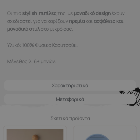
Οι πιο
stylish
πιπίλες
της
με
μοναδικό design
έχουν
σχεδιαστεί για να χαρίζουν
ηρεμία
και
ασφάλεια και
μοναδικό στυλ
στο μικρό σας.
Υλικό: 100% Φυσικό Καουτσούκ.
Μέγεθος 2: 6+ μηνών.
Χαρακτηριστικά
Μεταφορικά
Σχετικά προϊόντα