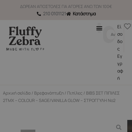
Μετάβαση
ΔΩΡΕΑΝ ΑΠΟΣΤΟΛΕΣ ΓΙΑ ΑΓΟΡΕΣ ΑΝΩ ΤΩΝ 100€
στο
210 0101121
Κατάστημα
περιεχόμενο
Εί
Search
σο
...
δο
ς
Εγ
γρ
αφ
ή
Αρχική σελίδα
/
Βρεφανάπτυξη
/
Πιπίλες
/ BIBS ΣΕΤ ΠΙΠΙΛΕΣ
2ΤΜΧ – COLOUR – SAGE/VANILLA GLOW – ΣΤΡΟΓΓΥΛΗ No2