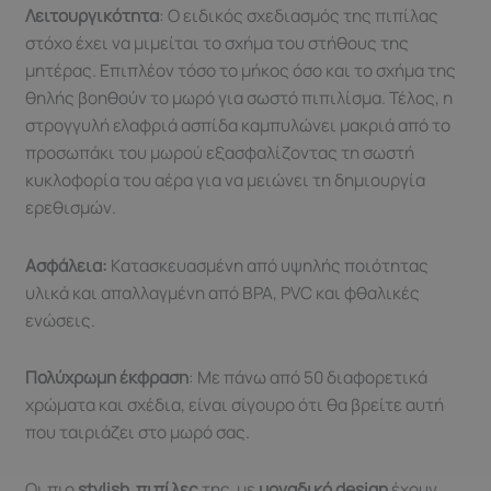
Λειτουργικότητα
: Ο ειδικός σχεδιασμός της πιπίλας
στόχο έχει να μιμείται το σχήμα του στήθους της
μητέρας. Επιπλέον τόσο το μήκος όσο και το σχήμα της
θηλής βοηθούν το μωρό για σωστό πιπιλίσμα. Τέλος, η
στρογγυλή ελαφριά ασπίδα καμπυλώνει μακριά από το
προσωπάκι του μωρού εξασφαλίζοντας τη σωστή
κυκλοφορία του αέρα για να μειώνει τη δημιουργία
ερεθισμών.
Ασφάλεια:
Kατασκευασμένη από υψηλής ποιότητας
υλικά και απαλλαγμένη από BPA, PVC και φθαλικές
ενώσεις.
Πολύχρωμη έκφραση
: Με πάνω από 50 διαφορετικά
χρώματα και σχέδια, είναι σίγουρο ότι θα βρείτε αυτή
που ταιριάζει στο μωρό σας.
Οι πιο
stylish
πιπίλες
της
με
μοναδικό design
έχουν