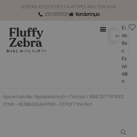
Μετάβαση
ΔΩΡΕΑΝ ΑΠΟΣΤΟΛΕΣ ΓΙΑ ΑΓΟΡΕΣ ΑΝΩ ΤΩΝ 100€
στο
210 0101121
Κατάστημα
περιεχόμενο
Εί
Search
σο
...
δο
ς
Εγ
γρ
αφ
ή
Αρχική σελίδα
/
Βρεφανάπτυξη
/
Πιπίλες
/ BIBS ΣΕΤ ΠΙΠΙΛΕΣ
2ΤΜΧ – BUBBLEGUM/PERI – ΣΤΡΟΓΓΥΛΗ No1