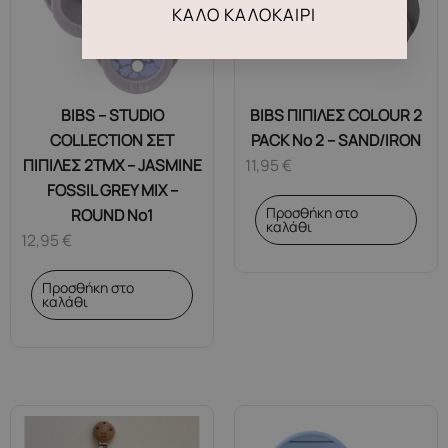
ΚΑΛΌ ΚΑΛΟΚΑΊΡΙ
BIBS – STUDIO
BIBS ΠΙΠΙΛΕΣ COLOUR 2
COLLECTION ΣΕΤ
PACK No 2 – SAND/IRON
ΠΙΠΙΛΕΣ 2ΤΜΧ – JASMINE
11,95
€
FOSSIL GREY MIX –
Προσθήκη στο
ROUND No1
καλάθι
12,95
€
Προσθήκη στο
καλάθι