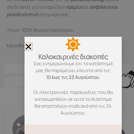
σχεδιαστεί για να χαρίζουν
ηρεμία
και
ασφάλεια και
μοναδικό στυλ
στο μικρό σας.
Υλικό: 100% Φυσικό Καουτσούκ.
Μέγεθος 1: 0+ μηνών.
Καλοκαιρινές διακοπές
Σας ενημερώνουμε ότι το κατάστημά
Χαρακτηριστικά
μας θα παραμείνει κλειστό από τις
10 έως τις 23 Αυγούστου
.
Μεταφορικά
Οι ηλεκτρονικές παραγγελίες που θα
καταχωρηθούν σε αυτό το διάστημα
Σχετικά προϊόντα
θα αποσταλούν σταδιακά από τις 24
Αυγούστου.