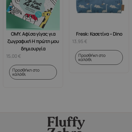
OMY. Αφίσα γίγας για
Fresk: Κασετίνα – Dino
ζωγραφική Η πρώτη μου
13,95
€
δημιουργία
Προσθήκη στο
15,00
€
καλάθι
Προσθήκη στο
καλάθι