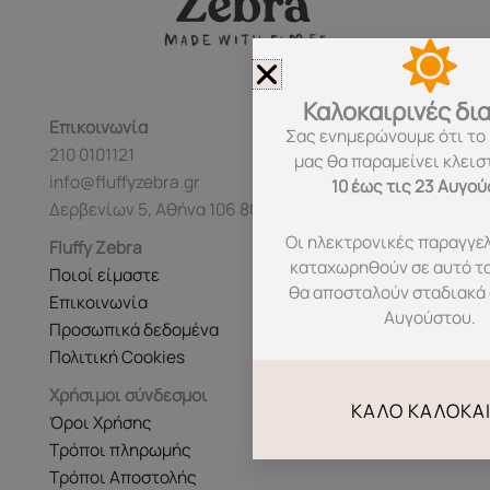
Καλοκαιρινές δι
Επικοινωνία
Σας ενημερώνουμε ότι το
210 0101121
μας θα παραμείνει κλεισ
info@fluffyzebra.gr
10 έως τις 23 Αυγο
Δερβενίων 5, Αθήνα 106 80
Οι ηλεκτρονικές παραγγελ
Fluffy Zebra
καταχωρηθούν σε αυτό τ
Ποιοί είμαστε
θα αποσταλούν σταδιακά 
Επικοινωνία
Αυγούστου.
Προσωπικά δεδομένα
Πολιτική Cookies
Χρήσιμοι σύνδεσμοι
ΚΑΛΌ ΚΑΛΟΚΑΊ
Όροι Χρήσης
Τρόποι πληρωμής
Τρόποι Αποστολής