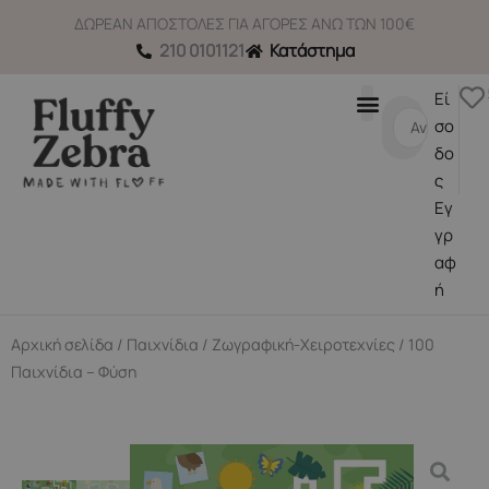
Μετάβαση
ΔΩΡΕΑΝ ΑΠΟΣΤΟΛΕΣ ΓΙΑ ΑΓΟΡΕΣ ΑΝΩ ΤΩΝ 100€
στο
210 0101121
Κατάστημα
περιεχόμενο
Εί
Search
σο
...
δο
ς
Εγ
γρ
αφ
ή
Αρχική σελίδα
/
Παιχνίδια
/
Ζωγραφική-Χειροτεχνίες
/ 100
Παιχνίδια – Φύση